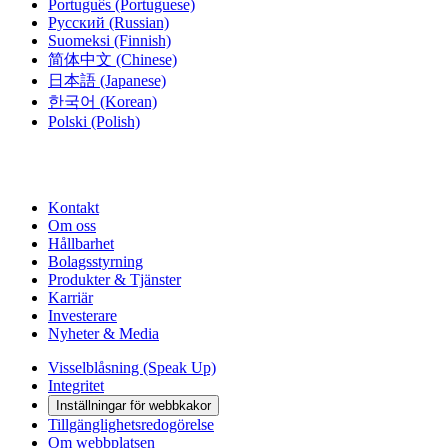
Português
(Portuguese)
Русский
(Russian)
Suomeksi
(Finnish)
简体中文
(Chinese)
日本語
(Japanese)
한국어
(Korean)
Polski
(Polish)
Kontakt
Om oss
Hållbarhet
Bolagsstyrning
Produkter & Tjänster
Karriär
Investerare
Nyheter & Media
Visselblåsning (Speak Up)
Integritet
Inställningar för webbkakor
Tillgänglighetsredogörelse
Om webbplatsen