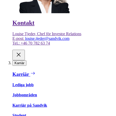
Kontakt
Louise Tjeder, Chef för Investor Relations
E-post:
louise.tjeder@sandvik.com
Tel.: +46 70 782 63 74
Karriär
Karriär
Lediga jobb
Jobbområden
Karriär på Sandvik
Student