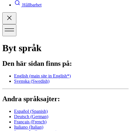
Hållbarhet
Byt språk
Den här sidan finns på:
English
(main site in English*)
Svenska
(Swedish)
Andra språksajter:
Español
(Spanish)
Deutsch
(German)
Français
(French)
Italiano
(Italian)