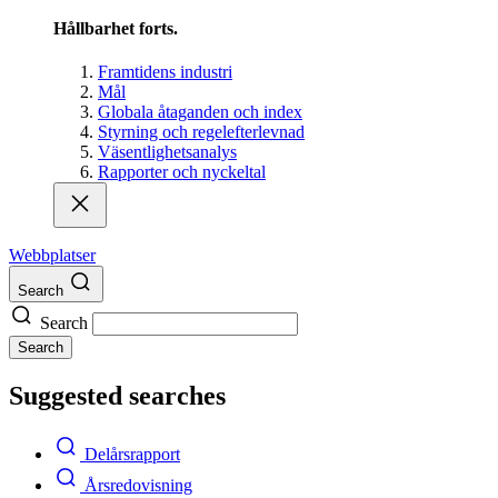
Hållbarhet forts.
Framtidens industri
Mål
Globala åtaganden och index
Styrning och regelefterlevnad
Väsentlighetsanalys
Rapporter och nyckeltal
Webbplatser
Search
Search
Search
Suggested searches
Delårsrapport
Årsredovisning