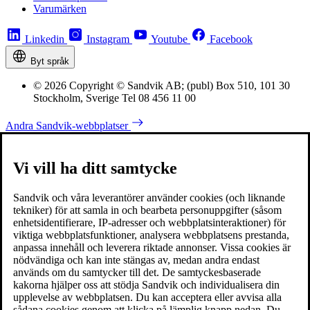
Varumärken
Linkedin
Instagram
Youtube
Facebook
Byt språk
© 2026 Copyright © Sandvik AB; (publ) Box 510, 101 30
Stockholm, Sverige Tel 08 456 11 00
Andra Sandvik-webbplatser
Vi vill ha ditt samtycke
Sandvik och våra leverantörer använder cookies (och liknande
tekniker) för att samla in och bearbeta personuppgifter (såsom
enhetsidentifierare, IP-adresser och webbplatsinteraktioner) för
viktiga webbplatsfunktioner, analysera webbplatsens prestanda,
anpassa innehåll och leverera riktade annonser. Vissa cookies är
nödvändiga och kan inte stängas av, medan andra endast
används om du samtycker till det. De samtyckesbaserade
kakorna hjälper oss att stödja Sandvik och individualisera din
upplevelse av webbplatsen. Du kan acceptera eller avvisa alla
sådana cookies genom att klicka på lämplig knapp nedan. Du