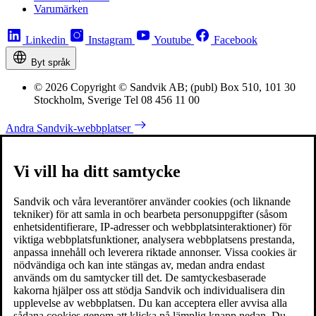
Varumärken
Linkedin
Instagram
Youtube
Facebook
Byt språk
© 2026 Copyright © Sandvik AB; (publ) Box 510, 101 30
Stockholm, Sverige Tel 08 456 11 00
Andra Sandvik-webbplatser
Vi vill ha ditt samtycke
Sandvik och våra leverantörer använder cookies (och liknande
tekniker) för att samla in och bearbeta personuppgifter (såsom
enhetsidentifierare, IP-adresser och webbplatsinteraktioner) för
viktiga webbplatsfunktioner, analysera webbplatsens prestanda,
anpassa innehåll och leverera riktade annonser. Vissa cookies är
nödvändiga och kan inte stängas av, medan andra endast
används om du samtycker till det. De samtyckesbaserade
kakorna hjälper oss att stödja Sandvik och individualisera din
upplevelse av webbplatsen. Du kan acceptera eller avvisa alla
sådana cookies genom att klicka på lämplig knapp nedan. Du