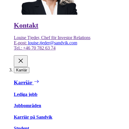
Kontakt
Louise Tjeder, Chef för Investor Relations
E-post:
louise.tjeder@sandvik.com
Tel.: +46 70 782 63 74
Karriär
Karriär
Lediga jobb
Jobbområden
Karriär på Sandvik
Student