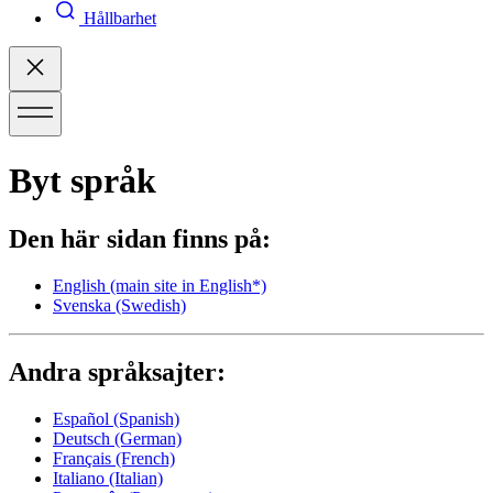
Hållbarhet
Byt språk
Den här sidan finns på:
English
(main site in English*)
Svenska
(Swedish)
Andra språksajter:
Español
(Spanish)
Deutsch
(German)
Français
(French)
Italiano
(Italian)