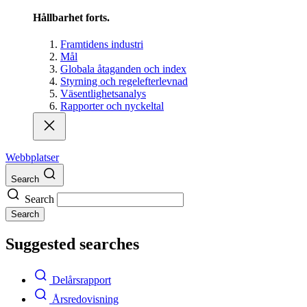
Hållbarhet forts.
Framtidens industri
Mål
Globala åtaganden och index
Styrning och regelefterlevnad
Väsentlighetsanalys
Rapporter och nyckeltal
Webbplatser
Search
Search
Search
Suggested searches
Delårsrapport
Årsredovisning