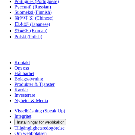
Português
(Portuguese)
Русский
(Russian)
Suomeksi
(Finnish)
简体中文
(Chinese)
日本語
(Japanese)
한국어
(Korean)
Polski
(Polish)
Kontakt
Om oss
Hållbarhet
Bolagsstyrning
Produkter & Tjänster
Karriär
Investerare
Nyheter & Media
Visselblåsning (Speak Up)
Integritet
Inställningar för webbkakor
Tillgänglighetsredogörelse
Om webbplatsen