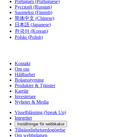
Português
(Portuguese)
Русский
(Russian)
Suomeksi
(Finnish)
简体中文
(Chinese)
日本語
(Japanese)
한국어
(Korean)
Polski
(Polish)
Kontakt
Om oss
Hållbarhet
Bolagsstyrning
Produkter & Tjänster
Karriär
Investerare
Nyheter & Media
Visselblåsning (Speak Up)
Integritet
Inställningar för webbkakor
Tillgänglighetsredogörelse
Om webbplatsen