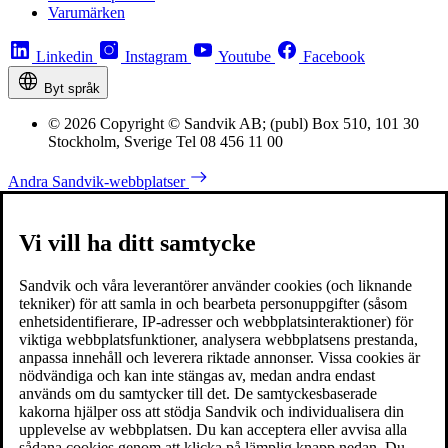
Varumärken
Linkedin
Instagram
Youtube
Facebook
Byt språk
© 2026 Copyright © Sandvik AB; (publ) Box 510, 101 30
Stockholm, Sverige Tel 08 456 11 00
Andra Sandvik-webbplatser
Vi vill ha ditt samtycke
Sandvik och våra leverantörer använder cookies (och liknande
tekniker) för att samla in och bearbeta personuppgifter (såsom
enhetsidentifierare, IP-adresser och webbplatsinteraktioner) för
viktiga webbplatsfunktioner, analysera webbplatsens prestanda,
anpassa innehåll och leverera riktade annonser. Vissa cookies är
nödvändiga och kan inte stängas av, medan andra endast
används om du samtycker till det. De samtyckesbaserade
kakorna hjälper oss att stödja Sandvik och individualisera din
upplevelse av webbplatsen. Du kan acceptera eller avvisa alla
sådana cookies genom att klicka på lämplig knapp nedan. Du