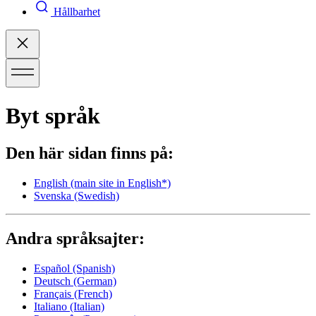
Hållbarhet
Byt språk
Den här sidan finns på:
English
(main site in English*)
Svenska
(Swedish)
Andra språksajter:
Español
(Spanish)
Deutsch
(German)
Français
(French)
Italiano
(Italian)