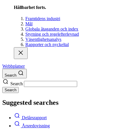
Hållbarhet forts.
Framtidens industri
Mål
Globala åtaganden och index
Styrning och regelefterlevnad
Väsentlighetsanalys
Rapporter och nyckeltal
Webbplatser
Search
Search
Search
Suggested searches
Delårsrapport
Årsredovisning