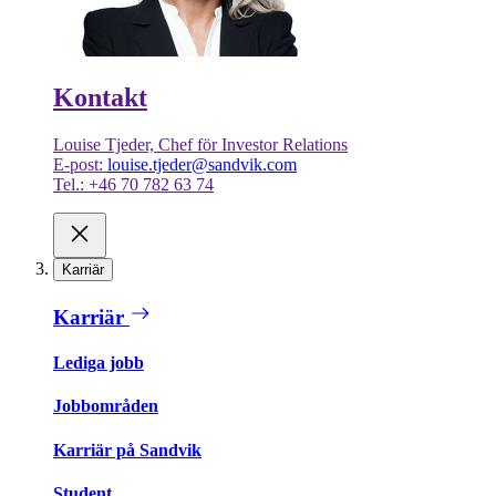
Kontakt
Louise Tjeder, Chef för Investor Relations
E-post:
louise.tjeder@sandvik.com
Tel.: +46 70 782 63 74
Karriär
Karriär
Lediga jobb
Jobbområden
Karriär på Sandvik
Student