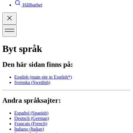
Hållbarhet
Byt språk
Den här sidan finns på:
English
(main site in English*)
Svenska
(Swedish)
Andra språksajter:
Español
(Spanish)
Deutsch
(German)
Français
(French)
Italiano
(Italian)