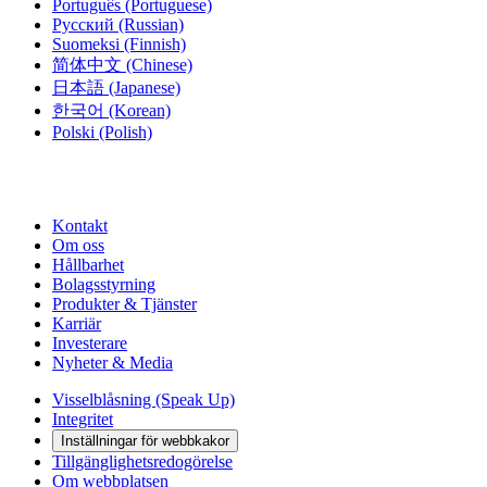
Português
(Portuguese)
Русский
(Russian)
Suomeksi
(Finnish)
简体中文
(Chinese)
日本語
(Japanese)
한국어
(Korean)
Polski
(Polish)
Kontakt
Om oss
Hållbarhet
Bolagsstyrning
Produkter & Tjänster
Karriär
Investerare
Nyheter & Media
Visselblåsning (Speak Up)
Integritet
Inställningar för webbkakor
Tillgänglighetsredogörelse
Om webbplatsen