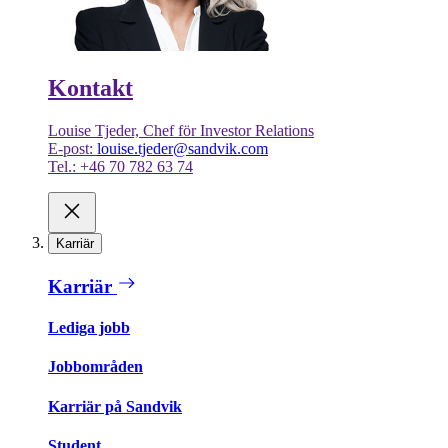
Kontakt
Louise Tjeder, Chef för Investor Relations
E-post:
louise.tjeder@sandvik.com
Tel.: +46 70 782 63 74
Karriär
Karriär
Lediga jobb
Jobbområden
Karriär på Sandvik
Student