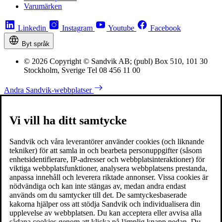
Varumärken
Linkedin
Instagram
Youtube
Facebook
Byt språk
© 2026 Copyright © Sandvik AB; (publ) Box 510, 101 30
Stockholm, Sverige Tel 08 456 11 00
Andra Sandvik-webbplatser
Vi vill ha ditt samtycke
Sandvik och våra leverantörer använder cookies (och liknande
tekniker) för att samla in och bearbeta personuppgifter (såsom
enhetsidentifierare, IP-adresser och webbplatsinteraktioner) för
viktiga webbplatsfunktioner, analysera webbplatsens prestanda,
anpassa innehåll och leverera riktade annonser. Vissa cookies är
nödvändiga och kan inte stängas av, medan andra endast
används om du samtycker till det. De samtyckesbaserade
kakorna hjälper oss att stödja Sandvik och individualisera din
upplevelse av webbplatsen. Du kan acceptera eller avvisa alla
sådana cookies genom att klicka på lämplig knapp nedan. Du