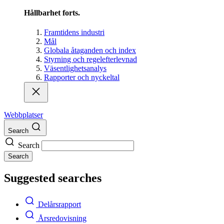
Hållbarhet forts.
Framtidens industri
Mål
Globala åtaganden och index
Styrning och regelefterlevnad
Väsentlighetsanalys
Rapporter och nyckeltal
Webbplatser
Search
Search
Search
Suggested searches
Delårsrapport
Årsredovisning