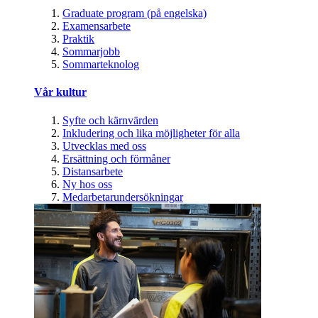
Graduate program (på engelska)
Examensarbete
Praktik
Sommarjobb
Sommarteknolog
Vår kultur
Syfte och kärnvärden
Inkludering och lika möjligheter för alla
Utvecklas med oss
Ersättning och förmåner
Distansarbete
Ny hos oss
Medarbetarundersökningar