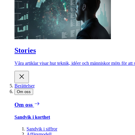
Stories
Våra artiklar visar hur teknik, idéer och människor möts för att 
Berättelser
Om oss
Om oss
Sandvik i korthet
Sandvik i siffror
Affärsmodell