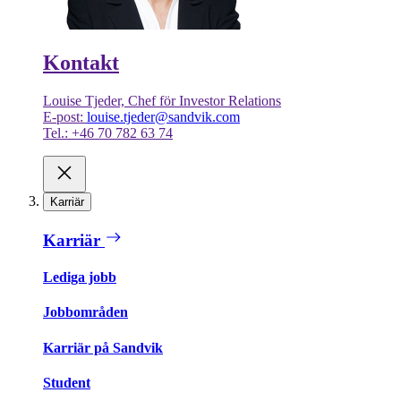
Kontakt
Louise Tjeder, Chef för Investor Relations
E-post:
louise.tjeder@sandvik.com
Tel.: +46 70 782 63 74
Karriär
Karriär
Lediga jobb
Jobbområden
Karriär på Sandvik
Student