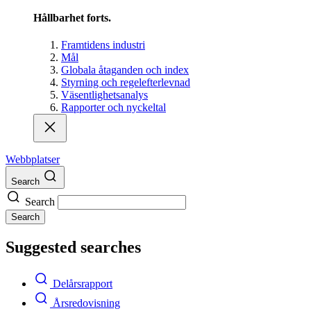
Hållbarhet forts.
Framtidens industri
Mål
Globala åtaganden och index
Styrning och regelefterlevnad
Väsentlighetsanalys
Rapporter och nyckeltal
Webbplatser
Search
Search
Search
Suggested searches
Delårsrapport
Årsredovisning