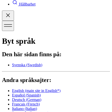
Hållbarhet
Byt språk
Den här sidan finns på:
Svenska
(Swedish)
Andra språksajter:
English
(main site in English*)
Español
(Spanish)
Deutsch
(German)
Français
(French)
Italiano
(Italian)