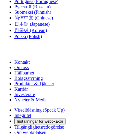
Português
(Portuguese)
Русский
(Russian)
Suomeksi
(Finnish)
简体中文
(Chinese)
日本語
(Japanese)
한국어
(Korean)
Polski
(Polish)
Kontakt
Om oss
Hållbarhet
Bolagsstyrning
Produkter & Tjänster
Karriär
Investerare
Nyheter & Media
Visselblåsning (Speak Up)
Integritet
Inställningar för webbkakor
Tillgänglighetsredogörelse
Om webbplatsen