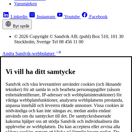
Varumärken
Linkedin
Instagram
Youtube
Facebook
Byt språk
© 2026 Copyright © Sandvik AB; (publ) Box 510, 101 30
Stockholm, Sverige Tel 08 456 11 00
Andra Sandvik-webbplatser
Vi vill ha ditt samtycke
Sandvik och våra leverantörer använder cookies (och liknande
tekniker) för att samla in och bearbeta personuppgifter (såsom
enhetsidentifierare, IP-adresser och webbplatsinteraktioner) för
viktiga webbplatsfunktioner, analysera webbplatsens prestanda,
anpassa innehåll och leverera riktade annonser. Vissa cookies är
nödvändiga och kan inte stängas av, medan andra endast
används om du samtycker till det. De samtyckesbaserade
kakorna hjälper oss att stödja Sandvik och individualisera din
upplevelse av webbplatsen. Du kan acceptera eller avvisa alla
sådana cookies genom att klicka på lämplig knapp nedan. Du