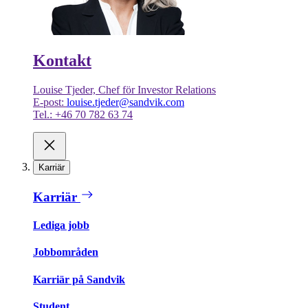
Kontakt
Louise Tjeder, Chef för Investor Relations
E-post:
louise.tjeder@sandvik.com
Tel.: +46 70 782 63 74
Karriär
Karriär
Lediga jobb
Jobbområden
Karriär på Sandvik
Student