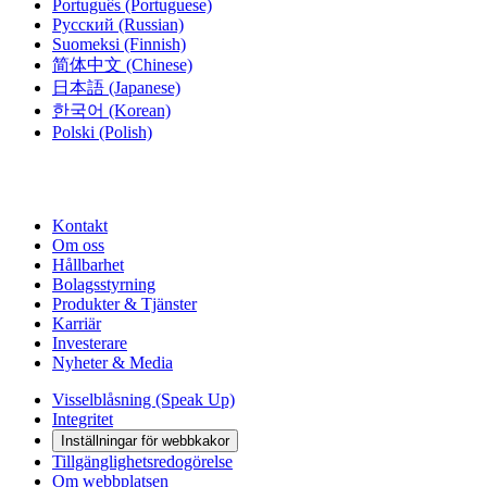
Português
(Portuguese)
Русский
(Russian)
Suomeksi
(Finnish)
简体中文
(Chinese)
日本語
(Japanese)
한국어
(Korean)
Polski
(Polish)
Kontakt
Om oss
Hållbarhet
Bolagsstyrning
Produkter & Tjänster
Karriär
Investerare
Nyheter & Media
Visselblåsning (Speak Up)
Integritet
Inställningar för webbkakor
Tillgänglighetsredogörelse
Om webbplatsen