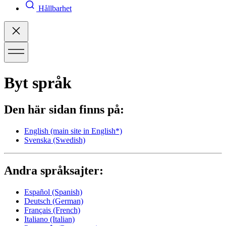
Hållbarhet
Byt språk
Den här sidan finns på:
English
(main site in English*)
Svenska
(Swedish)
Andra språksajter:
Español
(Spanish)
Deutsch
(German)
Français
(French)
Italiano
(Italian)