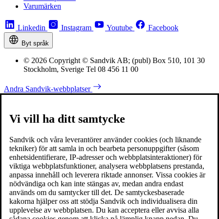
Varumärken
Linkedin
Instagram
Youtube
Facebook
Byt språk
© 2026 Copyright © Sandvik AB; (publ) Box 510, 101 30
Stockholm, Sverige Tel 08 456 11 00
Andra Sandvik-webbplatser
Vi vill ha ditt samtycke
Sandvik och våra leverantörer använder cookies (och liknande
tekniker) för att samla in och bearbeta personuppgifter (såsom
enhetsidentifierare, IP-adresser och webbplatsinteraktioner) för
viktiga webbplatsfunktioner, analysera webbplatsens prestanda,
anpassa innehåll och leverera riktade annonser. Vissa cookies är
nödvändiga och kan inte stängas av, medan andra endast
används om du samtycker till det. De samtyckesbaserade
kakorna hjälper oss att stödja Sandvik och individualisera din
upplevelse av webbplatsen. Du kan acceptera eller avvisa alla
sådana cookies genom att klicka på lämplig knapp nedan. Du