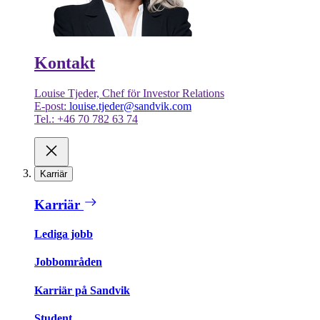
Kontakt
Louise Tjeder, Chef för Investor Relations
E-post:
louise.tjeder@sandvik.com
Tel.: +46 70 782 63 74
Karriär
Karriär
Lediga jobb
Jobbområden
Karriär på Sandvik
Student