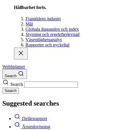
Hållbarhet forts.
Framtidens industri
Mål
Globala åtaganden och index
Styrning och regelefterlevnad
Väsentlighetsanalys
Rapporter och nyckeltal
Webbplatser
Search
Search
Search
Suggested searches
Delårsrapport
Årsredovisning