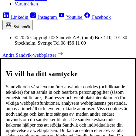
Varumärken
Linkedin
Instagram
Youtube
Facebook
Byt språk
© 2026 Copyright © Sandvik AB; (publ) Box 510, 101 30
Stockholm, Sverige Tel 08 456 11 00
Andra Sandvik-webbplatser
Vi vill ha ditt samtycke
Sandvik och våra leverantörer använder cookies (och liknande
tekniker) för att samla in och bearbeta personuppgifter (såsom
enhetsidentifierare, IP-adresser och webbplatsinteraktioner) för
viktiga webbplatsfunktioner, analysera webbplatsens prestanda,
anpassa innehåll och leverera riktade annonser. Vissa cookies är
nödvändiga och kan inte stängas av, medan andra endast
används om du samtycker till det. De samtyckesbaserade
kakorna hjälper oss att stödja Sandvik och individualisera din
upplevelse av webbplatsen. Du kan acceptera eller avvisa alla
sådana cookies genom att klicka på lämplig knapp nedan. Du