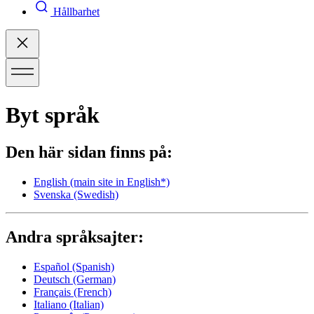
Hållbarhet
Byt språk
Den här sidan finns på:
English
(main site in English*)
Svenska
(Swedish)
Andra språksajter:
Español
(Spanish)
Deutsch
(German)
Français
(French)
Italiano
(Italian)