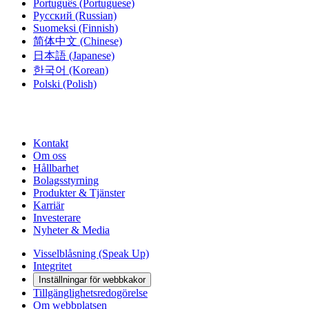
Português
(Portuguese)
Русский
(Russian)
Suomeksi
(Finnish)
简体中文
(Chinese)
日本語
(Japanese)
한국어
(Korean)
Polski
(Polish)
Kontakt
Om oss
Hållbarhet
Bolagsstyrning
Produkter & Tjänster
Karriär
Investerare
Nyheter & Media
Visselblåsning (Speak Up)
Integritet
Inställningar för webbkakor
Tillgänglighetsredogörelse
Om webbplatsen