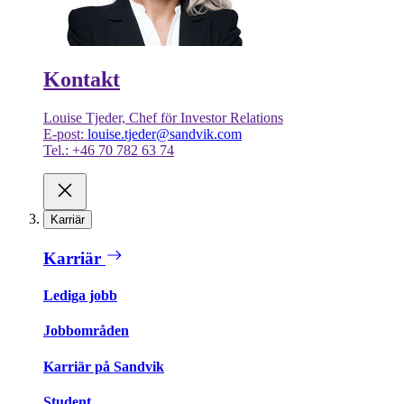
Kontakt
Louise Tjeder, Chef för Investor Relations
E-post:
louise.tjeder@sandvik.com
Tel.: +46 70 782 63 74
Karriär
Karriär
Lediga jobb
Jobbområden
Karriär på Sandvik
Student