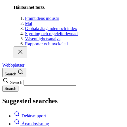
Hållbarhet forts.
Framtidens industri
Mål
Globala åtaganden och index
Styrning och regelefterlevnad
Väsentlighetsanalys
Rapporter och nyckeltal
Webbplatser
Search
Search
Search
Suggested searches
Delårsrapport
Årsredovisning