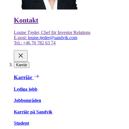
Kontakt
Louise Tjeder, Chef för Investor Relations
E-post:
louise.tjeder@sandvik.com
Tel.: +46 70 782 63 74
Karriär
Karriär
Lediga jobb
Jobbområden
Karriär på Sandvik
Student