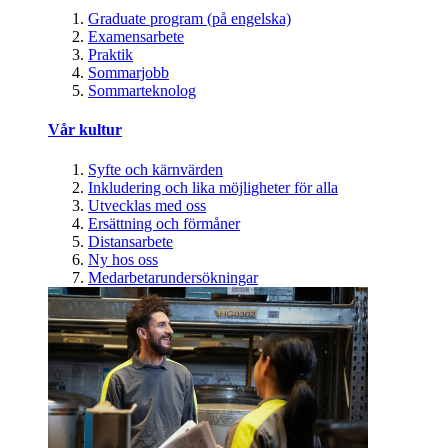
Graduate program (på engelska)
Examensarbete
Praktik
Sommarjobb
Sommarteknolog
Vår kultur
Syfte och kärnvärden
Inkludering och lika möjligheter för alla
Utvecklas med oss
Ersättning och förmåner
Distansarbete
Ny hos oss
Medarbetarundersökningar