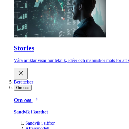
Stories
Våra artiklar visar hur teknik, idéer och människor möts för att 
Berättelser
Om oss
Om oss
Sandvik i korthet
Sandvik i siffror
Affärsmodell