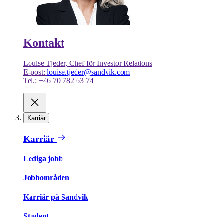
Kontakt
Louise Tjeder, Chef för Investor Relations
E-post:
louise.tjeder@sandvik.com
Tel.: +46 70 782 63 74
Karriär
Karriär
Lediga jobb
Jobbområden
Karriär på Sandvik
Student