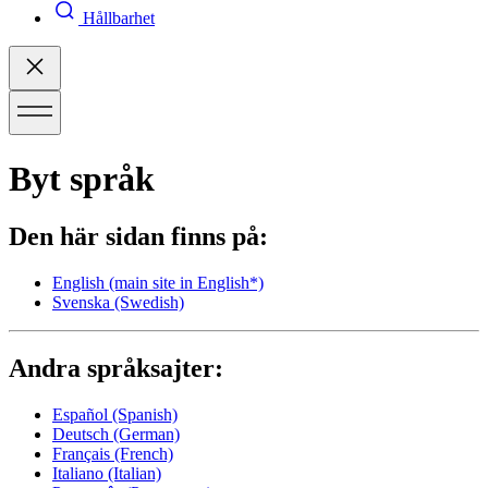
Hållbarhet
Byt språk
Den här sidan finns på:
English
(main site in English*)
Svenska
(Swedish)
Andra språksajter:
Español
(Spanish)
Deutsch
(German)
Français
(French)
Italiano
(Italian)