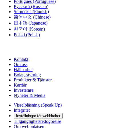
Português
(Portuguese)
Русский
(Russian)
Suomeksi
(Finnish)
简体中文
(Chinese)
日本語
(Japanese)
한국어
(Korean)
Polski
(Polish)
Kontakt
Om oss
Hållbarhet
Bolagsstyrning
Produkter & Tjänster
Karriär
Investerare
Nyheter & Media
Visselblåsning (Speak Up)
Integritet
Inställningar för webbkakor
Tillgänglighetsredogörelse
Om webbplatsen