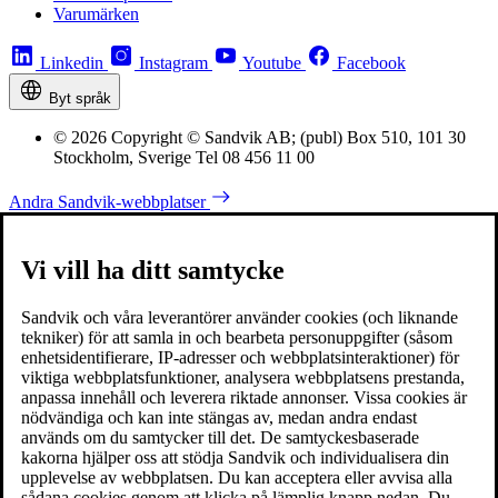
Varumärken
Linkedin
Instagram
Youtube
Facebook
Byt språk
© 2026 Copyright © Sandvik AB; (publ) Box 510, 101 30
Stockholm, Sverige Tel 08 456 11 00
Andra Sandvik-webbplatser
Vi vill ha ditt samtycke
Sandvik och våra leverantörer använder cookies (och liknande
tekniker) för att samla in och bearbeta personuppgifter (såsom
enhetsidentifierare, IP-adresser och webbplatsinteraktioner) för
viktiga webbplatsfunktioner, analysera webbplatsens prestanda,
anpassa innehåll och leverera riktade annonser. Vissa cookies är
nödvändiga och kan inte stängas av, medan andra endast
används om du samtycker till det. De samtyckesbaserade
kakorna hjälper oss att stödja Sandvik och individualisera din
upplevelse av webbplatsen. Du kan acceptera eller avvisa alla
sådana cookies genom att klicka på lämplig knapp nedan. Du