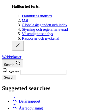
Hållbarhet forts.
Framtidens industri
Mål
Globala åtaganden och index
Styrning och regelefterlevnad
Väsentlighetsanalys
Rapporter och nyckeltal
Webbplatser
Search
Search
Search
Suggested searches
Delårsrapport
Årsredovisning