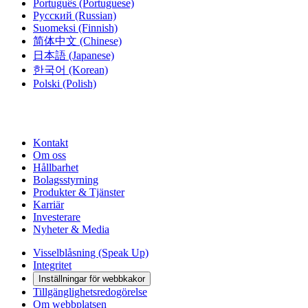
Português
(Portuguese)
Русский
(Russian)
Suomeksi
(Finnish)
简体中文
(Chinese)
日本語
(Japanese)
한국어
(Korean)
Polski
(Polish)
Kontakt
Om oss
Hållbarhet
Bolagsstyrning
Produkter & Tjänster
Karriär
Investerare
Nyheter & Media
Visselblåsning (Speak Up)
Integritet
Inställningar för webbkakor
Tillgänglighetsredogörelse
Om webbplatsen