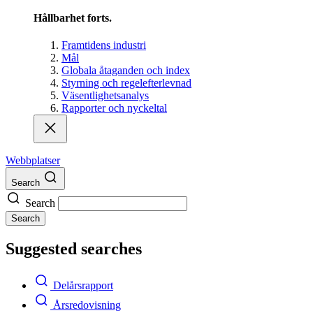
Hållbarhet forts.
Framtidens industri
Mål
Globala åtaganden och index
Styrning och regelefterlevnad
Väsentlighetsanalys
Rapporter och nyckeltal
Webbplatser
Search
Search
Search
Suggested searches
Delårsrapport
Årsredovisning