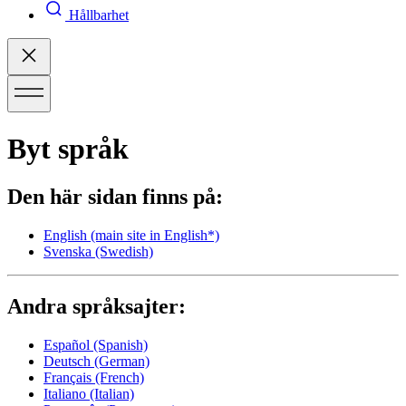
Hållbarhet
Byt språk
Den här sidan finns på:
English
(main site in English*)
Svenska
(Swedish)
Andra språksajter:
Español
(Spanish)
Deutsch
(German)
Français
(French)
Italiano
(Italian)