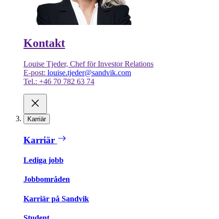
Kontakt
Louise Tjeder, Chef för Investor Relations
E-post:
louise.tjeder@sandvik.com
Tel.: +46 70 782 63 74
Karriär
Karriär
Lediga jobb
Jobbområden
Karriär på Sandvik
Student