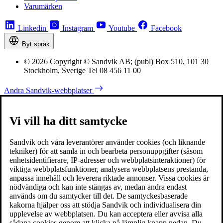
Varumärken
Linkedin
Instagram
Youtube
Facebook
Byt språk
© 2026 Copyright © Sandvik AB; (publ) Box 510, 101 30
Stockholm, Sverige Tel 08 456 11 00
Andra Sandvik-webbplatser
Vi vill ha ditt samtycke
Sandvik och våra leverantörer använder cookies (och liknande
tekniker) för att samla in och bearbeta personuppgifter (såsom
enhetsidentifierare, IP-adresser och webbplatsinteraktioner) för
viktiga webbplatsfunktioner, analysera webbplatsens prestanda,
anpassa innehåll och leverera riktade annonser. Vissa cookies är
nödvändiga och kan inte stängas av, medan andra endast
används om du samtycker till det. De samtyckesbaserade
kakorna hjälper oss att stödja Sandvik och individualisera din
upplevelse av webbplatsen. Du kan acceptera eller avvisa alla
sådana cookies genom att klicka på lämplig knapp nedan. Du