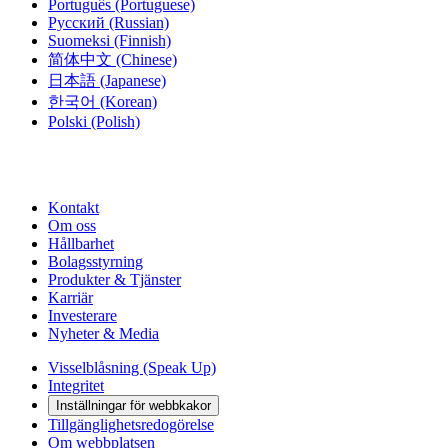
Português
(Portuguese)
Русский
(Russian)
Suomeksi
(Finnish)
简体中文
(Chinese)
日本語
(Japanese)
한국어
(Korean)
Polski
(Polish)
Kontakt
Om oss
Hållbarhet
Bolagsstyrning
Produkter & Tjänster
Karriär
Investerare
Nyheter & Media
Visselblåsning (Speak Up)
Integritet
Inställningar för webbkakor
Tillgänglighetsredogörelse
Om webbplatsen