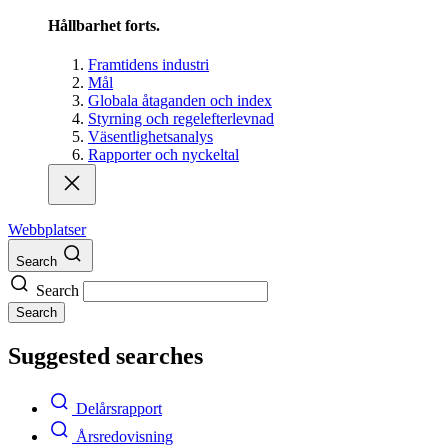
Hållbarhet forts.
Framtidens industri
Mål
Globala åtaganden och index
Styrning och regelefterlevnad
Väsentlighetsanalys
Rapporter och nyckeltal
Webbplatser
Search
Search
Search
Suggested searches
Delårsrapport
Årsredovisning