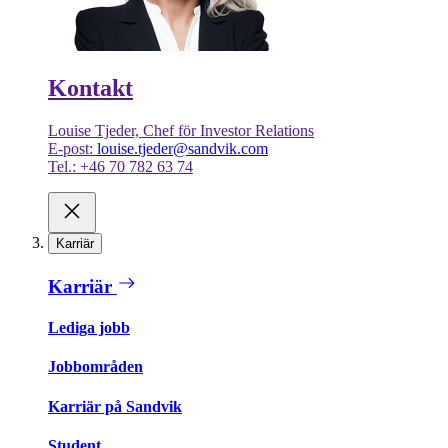
Kontakt
Louise Tjeder, Chef för Investor Relations
E-post:
louise.tjeder@sandvik.com
Tel.: +46 70 782 63 74
Karriär
Karriär
Lediga jobb
Jobbområden
Karriär på Sandvik
Student