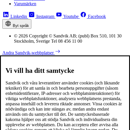
Varumärken
Linkedin
Instagram
Youtube
Facebook
Byt språk
© 2026 Copyright © Sandvik AB; (publ) Box 510, 101 30
Stockholm, Sverige Tel 08 456 11 00
Andra Sandvik-webbplatser
Vi vill ha ditt samtycke
Sandvik och våra leverantörer använder cookies (och liknande
tekniker) för att samla in och bearbeta personuppgifter (såsom
enhetsidentifierare, IP-adresser och webbplatsinteraktioner) för
viktiga webbplatsfunktioner, analysera webbplatsens prestanda,
anpassa innehåll och leverera riktade annonser. Vissa cookies är
nödvändiga och kan inte stängas av, medan andra endast
används om du samtycker till det. De samtyckesbaserade
kakorna hjälper oss att stödja Sandvik och individualisera din
upplevelse av webbplatsen. Du kan acceptera eller avvisa alla
sådana cookies genom att klicka på lämplig knapp nedan. Du