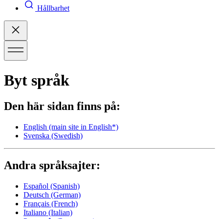
Hållbarhet
Byt språk
Den här sidan finns på:
English
(main site in English*)
Svenska
(Swedish)
Andra språksajter:
Español
(Spanish)
Deutsch
(German)
Français
(French)
Italiano
(Italian)