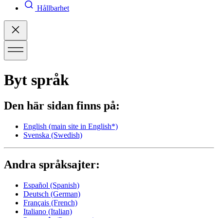
Hållbarhet
Byt språk
Den här sidan finns på:
English
(main site in English*)
Svenska
(Swedish)
Andra språksajter:
Español
(Spanish)
Deutsch
(German)
Français
(French)
Italiano
(Italian)