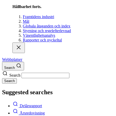
Hållbarhet forts.
Framtidens industri
Mål
Globala åtaganden och index
Styrning och regelefterlevnad
Väsentlighetsanalys
Rapporter och nyckeltal
Webbplatser
Search
Search
Search
Suggested searches
Delårsrapport
Årsredovisning