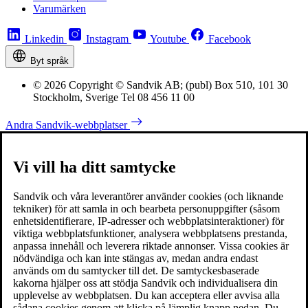
Varumärken
Linkedin
Instagram
Youtube
Facebook
Byt språk
© 2026 Copyright © Sandvik AB; (publ) Box 510, 101 30
Stockholm, Sverige Tel 08 456 11 00
Andra Sandvik-webbplatser
Vi vill ha ditt samtycke
Sandvik och våra leverantörer använder cookies (och liknande
tekniker) för att samla in och bearbeta personuppgifter (såsom
enhetsidentifierare, IP-adresser och webbplatsinteraktioner) för
viktiga webbplatsfunktioner, analysera webbplatsens prestanda,
anpassa innehåll och leverera riktade annonser. Vissa cookies är
nödvändiga och kan inte stängas av, medan andra endast
används om du samtycker till det. De samtyckesbaserade
kakorna hjälper oss att stödja Sandvik och individualisera din
upplevelse av webbplatsen. Du kan acceptera eller avvisa alla
sådana cookies genom att klicka på lämplig knapp nedan. Du