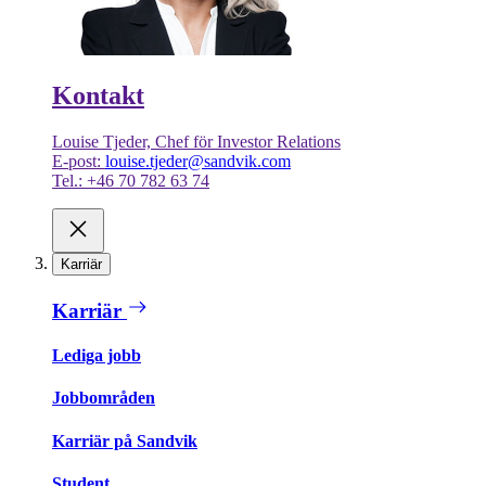
Kontakt
Louise Tjeder, Chef för Investor Relations
E-post:
louise.tjeder@sandvik.com
Tel.: +46 70 782 63 74
Karriär
Karriär
Lediga jobb
Jobbområden
Karriär på Sandvik
Student