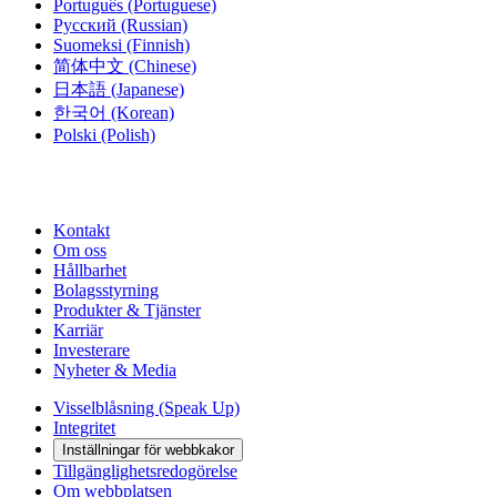
Português
(Portuguese)
Русский
(Russian)
Suomeksi
(Finnish)
简体中文
(Chinese)
日本語
(Japanese)
한국어
(Korean)
Polski
(Polish)
Kontakt
Om oss
Hållbarhet
Bolagsstyrning
Produkter & Tjänster
Karriär
Investerare
Nyheter & Media
Visselblåsning (Speak Up)
Integritet
Inställningar för webbkakor
Tillgänglighetsredogörelse
Om webbplatsen