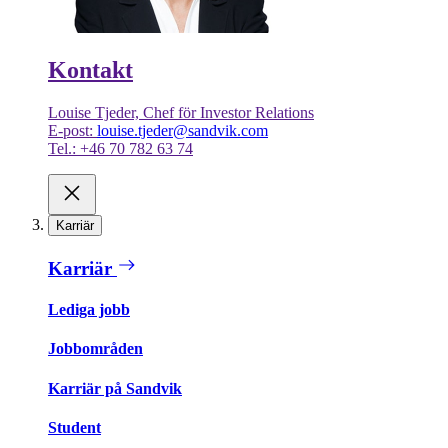
Kontakt
Louise Tjeder, Chef för Investor Relations
E-post:
louise.tjeder@sandvik.com
Tel.: +46 70 782 63 74
Karriär
Karriär
Lediga jobb
Jobbområden
Karriär på Sandvik
Student