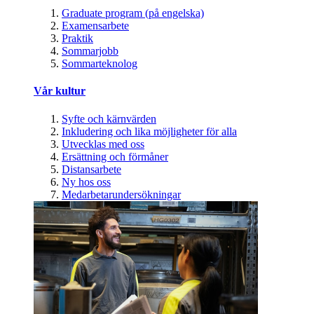
Graduate program (på engelska)
Examensarbete
Praktik
Sommarjobb
Sommarteknolog
Vår kultur
Syfte och kärnvärden
Inkludering och lika möjligheter för alla
Utvecklas med oss
Ersättning och förmåner
Distansarbete
Ny hos oss
Medarbetarundersökningar