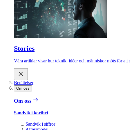
Stories
Våra artiklar visar hur teknik, idéer och människor möts för att 
Berättelser
Om oss
Om oss
Sandvik i korthet
Sandvik i siffror
Affärsmodell