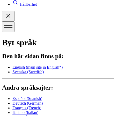
Hållbarhet
Byt språk
Den här sidan finns på:
English
(main site in English*)
Svenska
(Swedish)
Andra språksajter:
Español
(Spanish)
Deutsch
(German)
Français
(French)
Italiano
(Italian)