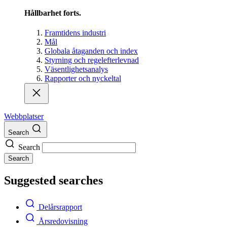
Hållbarhet forts.
Framtidens industri
Mål
Globala åtaganden och index
Styrning och regelefterlevnad
Väsentlighetsanalys
Rapporter och nyckeltal
Webbplatser
Search
Search
Search
Suggested searches
Delårsrapport
Årsredovisning