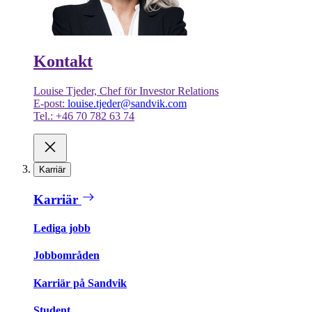
Kontakt
Louise Tjeder, Chef för Investor Relations
E-post:
louise.tjeder@sandvik.com
Tel.: +46 70 782 63 74
Karriär
Karriär
Lediga jobb
Jobbområden
Karriär på Sandvik
Student