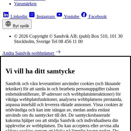
Varumärken
Linkedin
Instagram
Youtube
Facebook
Byt språk
© 2026 Copyright © Sandvik AB; (publ) Box 510, 101 30
Stockholm, Sverige Tel 08 456 11 00
Andra Sandvik-webbplatser
Vi vill ha ditt samtycke
Sandvik och våra leverantörer använder cookies (och liknande
tekniker) för att samla in och bearbeta personuppgifter (såsom
enhetsidentifierare, IP-adresser och webbplatsinteraktioner) för
viktiga webbplatsfunktioner, analysera webbplatsens prestanda,
anpassa innehåll och leverera riktade annonser. Vissa cookies är
nödvändiga och kan inte stängas av, medan andra endast
används om du samtycker till det. De samtyckesbaserade
kakorna hjälper oss att stödja Sandvik och individualisera din
upplevelse av webbplatsen. Du kan acceptera eller avvisa alla
sådana cookies genom att klicka på lämplig knapp nedan. Du