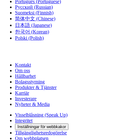
Português
(Portuguese)
Русский
(Russian)
Suomeksi
(Finnish)
简体中文
(Chinese)
日本語
(Japanese)
한국어
(Korean)
Polski
(Polish)
Kontakt
Om oss
Hållbarhet
Bolagsstyrning
Produkter & Tjänster
Karriär
Investerare
Nyheter & Media
Visselblåsning (Speak Up)
Integritet
Inställningar för webbkakor
Tillgänglighetsredogörelse
Om webbplatsen