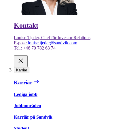
Kontakt
Louise Tjeder, Chef för Investor Relations
E-post:
louise.tjeder@sandvik.com
Tel.: +46 70 782 63 74
Karriär
Karriär
Lediga jobb
Jobbområden
Karriär på Sandvik
Student