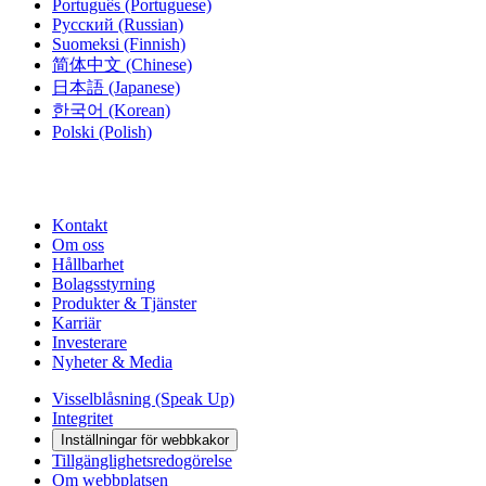
Português
(Portuguese)
Русский
(Russian)
Suomeksi
(Finnish)
简体中文
(Chinese)
日本語
(Japanese)
한국어
(Korean)
Polski
(Polish)
Kontakt
Om oss
Hållbarhet
Bolagsstyrning
Produkter & Tjänster
Karriär
Investerare
Nyheter & Media
Visselblåsning (Speak Up)
Integritet
Inställningar för webbkakor
Tillgänglighetsredogörelse
Om webbplatsen