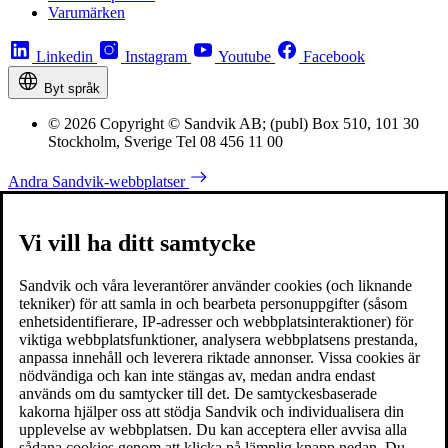
Varumärken
Linkedin
Instagram
Youtube
Facebook
Byt språk
© 2026 Copyright © Sandvik AB; (publ) Box 510, 101 30
Stockholm, Sverige Tel 08 456 11 00
Andra Sandvik-webbplatser
Vi vill ha ditt samtycke
Sandvik och våra leverantörer använder cookies (och liknande
tekniker) för att samla in och bearbeta personuppgifter (såsom
enhetsidentifierare, IP-adresser och webbplatsinteraktioner) för
viktiga webbplatsfunktioner, analysera webbplatsens prestanda,
anpassa innehåll och leverera riktade annonser. Vissa cookies är
nödvändiga och kan inte stängas av, medan andra endast
används om du samtycker till det. De samtyckesbaserade
kakorna hjälper oss att stödja Sandvik och individualisera din
upplevelse av webbplatsen. Du kan acceptera eller avvisa alla
sådana cookies genom att klicka på lämplig knapp nedan. Du