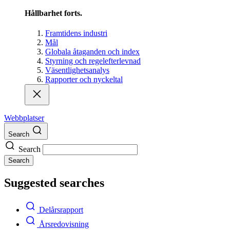
Hållbarhet forts.
Framtidens industri
Mål
Globala åtaganden och index
Styrning och regelefterlevnad
Väsentlighetsanalys
Rapporter och nyckeltal
Webbplatser
Search
Search
Search
Suggested searches
Delårsrapport
Årsredovisning