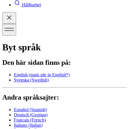
Hållbarhet
Byt språk
Den här sidan finns på:
English
(main site in English*)
Svenska
(Swedish)
Andra språksajter:
Español
(Spanish)
Deutsch
(German)
Français
(French)
Italiano
(Italian)