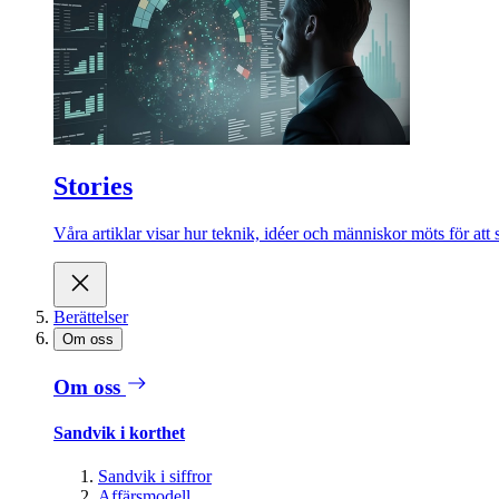
Stories
Våra artiklar visar hur teknik, idéer och människor möts för att 
Berättelser
Om oss
Om oss
Sandvik i korthet
Sandvik i siffror
Affärsmodell