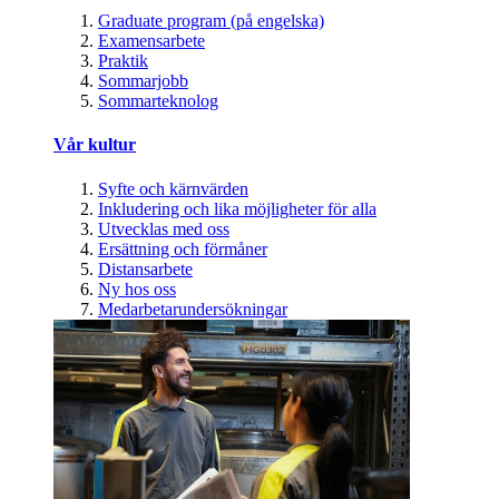
Graduate program (på engelska)
Examensarbete
Praktik
Sommarjobb
Sommarteknolog
Vår kultur
Syfte och kärnvärden
Inkludering och lika möjligheter för alla
Utvecklas med oss
Ersättning och förmåner
Distansarbete
Ny hos oss
Medarbetarundersökningar