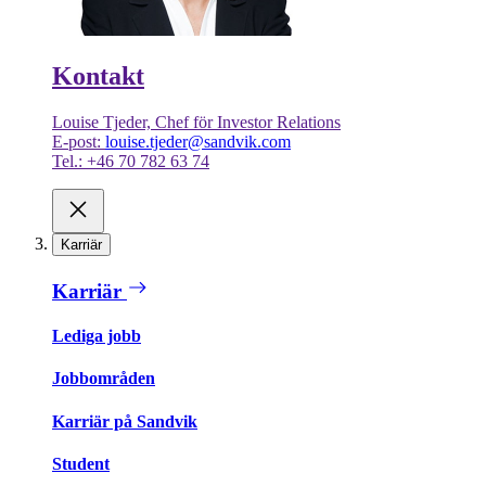
Kontakt
Louise Tjeder, Chef för Investor Relations
E-post:
louise.tjeder@sandvik.com
Tel.: +46 70 782 63 74
Karriär
Karriär
Lediga jobb
Jobbområden
Karriär på Sandvik
Student