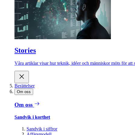
Stories
Våra artiklar visar hur teknik, idéer och människor möts för att 
Berättelser
Om oss
Om oss
Sandvik i korthet
Sandvik i siffror
Affärsmodell