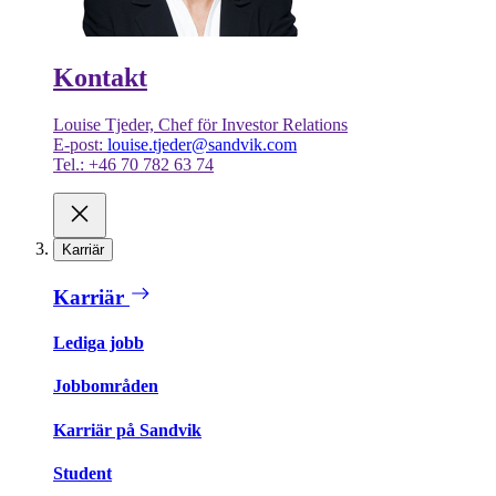
Kontakt
Louise Tjeder, Chef för Investor Relations
E-post:
louise.tjeder@sandvik.com
Tel.: +46 70 782 63 74
Karriär
Karriär
Lediga jobb
Jobbområden
Karriär på Sandvik
Student