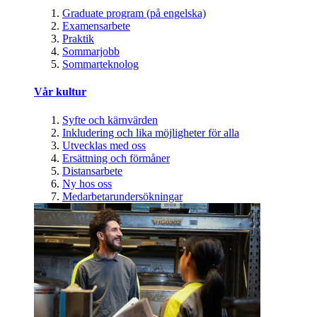
Graduate program (på engelska)
Examensarbete
Praktik
Sommarjobb
Sommarteknolog
Vår kultur
Syfte och kärnvärden
Inkludering och lika möjligheter för alla
Utvecklas med oss
Ersättning och förmåner
Distansarbete
Ny hos oss
Medarbetarundersökningar