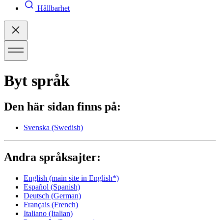
Hållbarhet
Byt språk
Den här sidan finns på:
Svenska
(Swedish)
Andra språksajter:
English
(main site in English*)
Español
(Spanish)
Deutsch
(German)
Français
(French)
Italiano
(Italian)