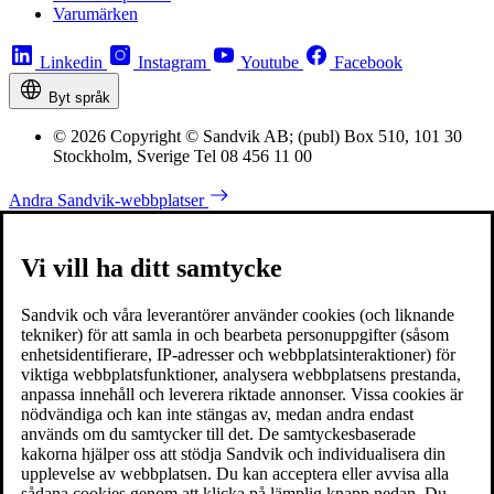
Varumärken
Linkedin
Instagram
Youtube
Facebook
Byt språk
© 2026 Copyright © Sandvik AB; (publ) Box 510, 101 30
Stockholm, Sverige Tel 08 456 11 00
Andra Sandvik-webbplatser
Vi vill ha ditt samtycke
Sandvik och våra leverantörer använder cookies (och liknande
tekniker) för att samla in och bearbeta personuppgifter (såsom
enhetsidentifierare, IP-adresser och webbplatsinteraktioner) för
viktiga webbplatsfunktioner, analysera webbplatsens prestanda,
anpassa innehåll och leverera riktade annonser. Vissa cookies är
nödvändiga och kan inte stängas av, medan andra endast
används om du samtycker till det. De samtyckesbaserade
kakorna hjälper oss att stödja Sandvik och individualisera din
upplevelse av webbplatsen. Du kan acceptera eller avvisa alla
sådana cookies genom att klicka på lämplig knapp nedan. Du