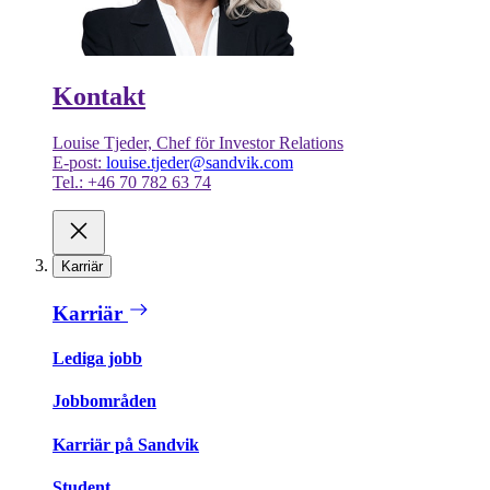
Kontakt
Louise Tjeder, Chef för Investor Relations
E-post:
louise.tjeder@sandvik.com
Tel.: +46 70 782 63 74
Karriär
Karriär
Lediga jobb
Jobbområden
Karriär på Sandvik
Student