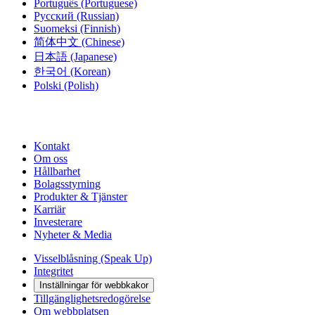
Português
(Portuguese)
Русский
(Russian)
Suomeksi
(Finnish)
简体中文
(Chinese)
日本語
(Japanese)
한국어
(Korean)
Polski
(Polish)
Kontakt
Om oss
Hållbarhet
Bolagsstyrning
Produkter & Tjänster
Karriär
Investerare
Nyheter & Media
Visselblåsning (Speak Up)
Integritet
Inställningar för webbkakor
Tillgänglighetsredogörelse
Om webbplatsen