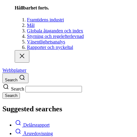
Hållbarhet forts.
Framtidens industri
Mål
Globala åtaganden och index
Styrning och regelefterlevnad
Väsentlighetsanalys
Rapporter och nyckeltal
Webbplatser
Search
Search
Search
Suggested searches
Delårsrapport
Årsredovisning