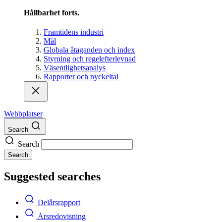
Hållbarhet forts.
Framtidens industri
Mål
Globala åtaganden och index
Styrning och regelefterlevnad
Väsentlighetsanalys
Rapporter och nyckeltal
Webbplatser
Search
Search
Search
Suggested searches
Delårsrapport
Årsredovisning