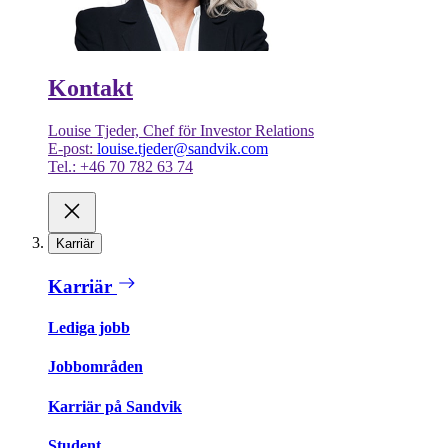
Kontakt
Louise Tjeder, Chef för Investor Relations
E-post:
louise.tjeder@sandvik.com
Tel.: +46 70 782 63 74
Karriär
Karriär
Lediga jobb
Jobbområden
Karriär på Sandvik
Student