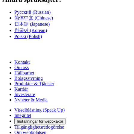
Русский
(Russian)
简体中文
(Chinese)
日本語
(Japanese)
한국어
(Korean)
Polski
(Polish)
Kontakt
Om oss
Hållbarhet
Bolagsstyrning
Produkter & Tjänster
Karriär
Investerare
Nyheter & Media
Visselblåsning (Speak Up)
Integritet
Inställningar för webbkakor
Tillgänglighetsredogörelse
Om webbplatsen