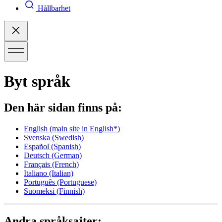
Hållbarhet
Byt språk
Den här sidan finns på:
English
(main site in English*)
Svenska
(Swedish)
Español
(Spanish)
Deutsch
(German)
Français
(French)
Italiano
(Italian)
Português
(Portuguese)
Suomeksi
(Finnish)
Andra språksajter: