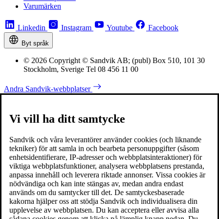
Varumärken
Linkedin
Instagram
Youtube
Facebook
Byt språk
© 2026 Copyright © Sandvik AB; (publ) Box 510, 101 30
Stockholm, Sverige Tel 08 456 11 00
Andra Sandvik-webbplatser
Vi vill ha ditt samtycke
Sandvik och våra leverantörer använder cookies (och liknande
tekniker) för att samla in och bearbeta personuppgifter (såsom
enhetsidentifierare, IP-adresser och webbplatsinteraktioner) för
viktiga webbplatsfunktioner, analysera webbplatsens prestanda,
anpassa innehåll och leverera riktade annonser. Vissa cookies är
nödvändiga och kan inte stängas av, medan andra endast
används om du samtycker till det. De samtyckesbaserade
kakorna hjälper oss att stödja Sandvik och individualisera din
upplevelse av webbplatsen. Du kan acceptera eller avvisa alla
sådana cookies genom att klicka på lämplig knapp nedan. Du