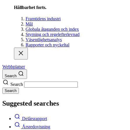
Hållbarhet forts.
Framtidens industri
Mål
Globala åtaganden och index
Styrning och regelefterlevnad
Väsentlighetsanalys
Rapporter och nyckeltal
Webbplatser
Search
Search
Search
Suggested searches
Delårsrapport
Årsredovisning