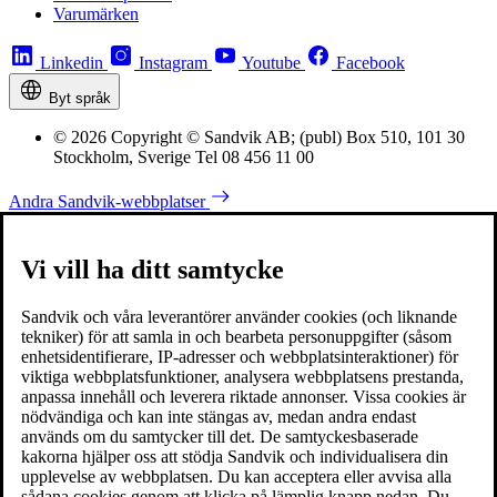
Varumärken
Linkedin
Instagram
Youtube
Facebook
Byt språk
© 2026 Copyright © Sandvik AB; (publ) Box 510, 101 30
Stockholm, Sverige Tel 08 456 11 00
Andra Sandvik-webbplatser
Vi vill ha ditt samtycke
Sandvik och våra leverantörer använder cookies (och liknande
tekniker) för att samla in och bearbeta personuppgifter (såsom
enhetsidentifierare, IP-adresser och webbplatsinteraktioner) för
viktiga webbplatsfunktioner, analysera webbplatsens prestanda,
anpassa innehåll och leverera riktade annonser. Vissa cookies är
nödvändiga och kan inte stängas av, medan andra endast
används om du samtycker till det. De samtyckesbaserade
kakorna hjälper oss att stödja Sandvik och individualisera din
upplevelse av webbplatsen. Du kan acceptera eller avvisa alla
sådana cookies genom att klicka på lämplig knapp nedan. Du