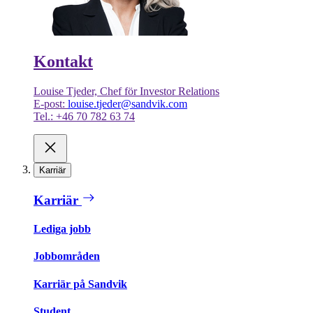
Kontakt
Louise Tjeder, Chef för Investor Relations
E-post:
louise.tjeder@sandvik.com
Tel.: +46 70 782 63 74
Karriär
Karriär
Lediga jobb
Jobbområden
Karriär på Sandvik
Student