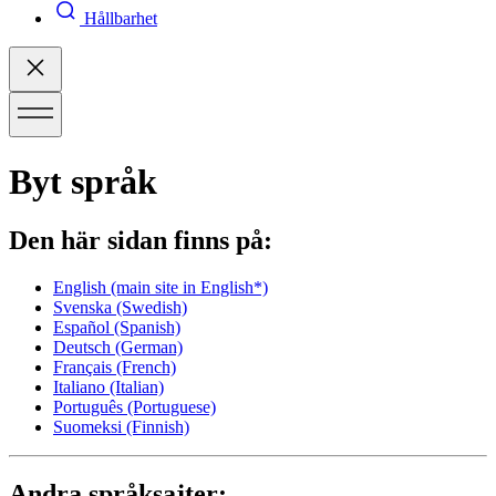
Hållbarhet
Byt språk
Den här sidan finns på:
English
(main site in English*)
Svenska
(Swedish)
Español
(Spanish)
Deutsch
(German)
Français
(French)
Italiano
(Italian)
Português
(Portuguese)
Suomeksi
(Finnish)
Andra språksajter: