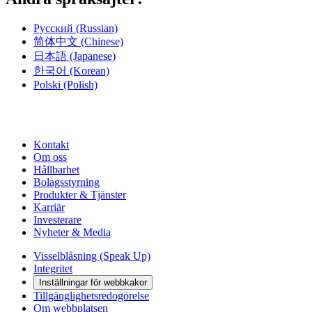
Русский
(Russian)
简体中文
(Chinese)
日本語
(Japanese)
한국어
(Korean)
Polski
(Polish)
Kontakt
Om oss
Hållbarhet
Bolagsstyrning
Produkter & Tjänster
Karriär
Investerare
Nyheter & Media
Visselblåsning (Speak Up)
Integritet
Inställningar för webbkakor
Tillgänglighetsredogörelse
Om webbplatsen