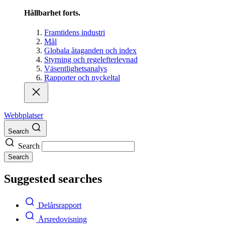
Hållbarhet forts.
Framtidens industri
Mål
Globala åtaganden och index
Styrning och regelefterlevnad
Väsentlighetsanalys
Rapporter och nyckeltal
Webbplatser
Search
Search
Search
Suggested searches
Delårsrapport
Årsredovisning