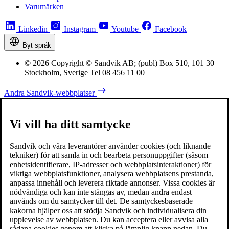
Varumärken
Linkedin
Instagram
Youtube
Facebook
Byt språk
© 2026 Copyright © Sandvik AB; (publ) Box 510, 101 30
Stockholm, Sverige Tel 08 456 11 00
Andra Sandvik-webbplatser
Vi vill ha ditt samtycke
Sandvik och våra leverantörer använder cookies (och liknande
tekniker) för att samla in och bearbeta personuppgifter (såsom
enhetsidentifierare, IP-adresser och webbplatsinteraktioner) för
viktiga webbplatsfunktioner, analysera webbplatsens prestanda,
anpassa innehåll och leverera riktade annonser. Vissa cookies är
nödvändiga och kan inte stängas av, medan andra endast
används om du samtycker till det. De samtyckesbaserade
kakorna hjälper oss att stödja Sandvik och individualisera din
upplevelse av webbplatsen. Du kan acceptera eller avvisa alla
sådana cookies genom att klicka på lämplig knapp nedan. Du