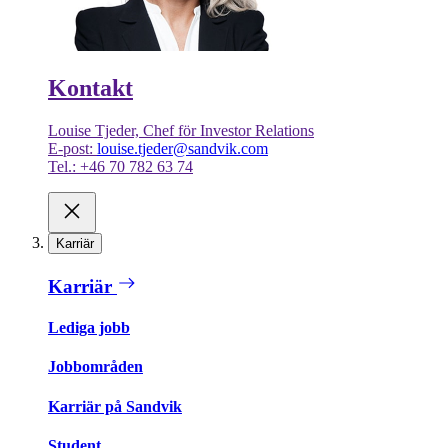
Kontakt
Louise Tjeder, Chef för Investor Relations
E-post:
louise.tjeder@sandvik.com
Tel.: +46 70 782 63 74
Karriär
Karriär
Lediga jobb
Jobbområden
Karriär på Sandvik
Student