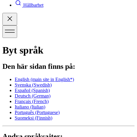
Hållbarhet
Byt språk
Den här sidan finns på:
English
(main site in English*)
Svenska
(Swedish)
Español
(Spanish)
Deutsch
(German)
Français
(French)
Italiano
(Italian)
Português
(Portuguese)
Suomeksi
(Finnish)
Andra språksajter: