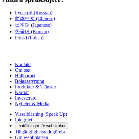
Русский
(Russian)
简体中文
(Chinese)
日本語
(Japanese)
한국어
(Korean)
Polski
(Polish)
Kontakt
Om oss
Hållbarhet
Bolagsstyrning
Produkter & Tjänster
Karriär
Investerare
Nyheter & Media
Visselblåsning (Speak Up)
Integritet
Inställningar för webbkakor
Tillgänglighetsredogörelse
Om webbplatsen