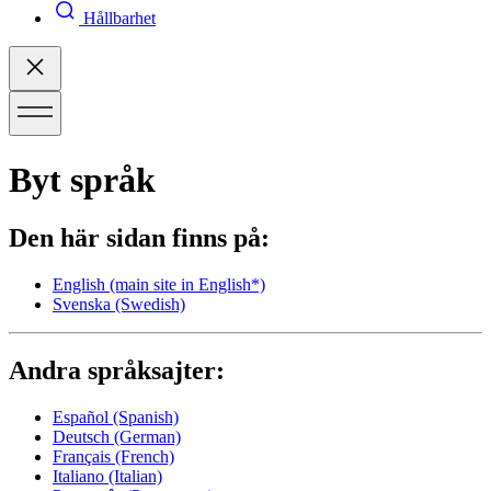
Hållbarhet
Byt språk
Den här sidan finns på:
English
(main site in English*)
Svenska
(Swedish)
Andra språksajter:
Español
(Spanish)
Deutsch
(German)
Français
(French)
Italiano
(Italian)