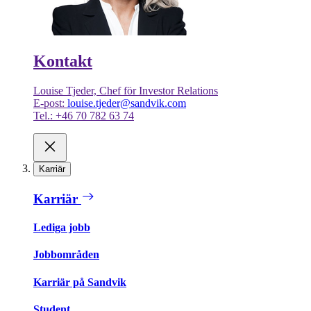
Kontakt
Louise Tjeder, Chef för Investor Relations
E-post:
louise.tjeder@sandvik.com
Tel.: +46 70 782 63 74
Karriär
Karriär
Lediga jobb
Jobbområden
Karriär på Sandvik
Student