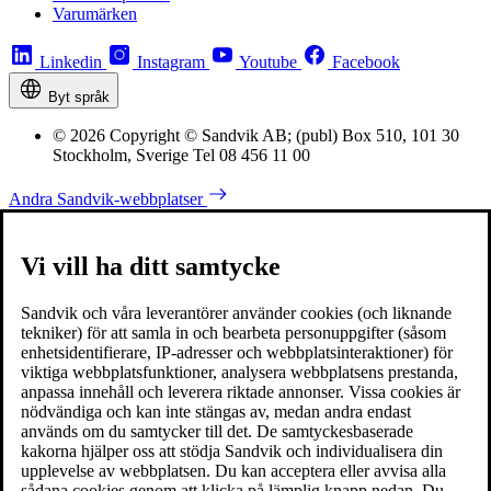
Varumärken
Linkedin
Instagram
Youtube
Facebook
Byt språk
© 2026 Copyright © Sandvik AB; (publ) Box 510, 101 30
Stockholm, Sverige Tel 08 456 11 00
Andra Sandvik-webbplatser
Vi vill ha ditt samtycke
Sandvik och våra leverantörer använder cookies (och liknande
tekniker) för att samla in och bearbeta personuppgifter (såsom
enhetsidentifierare, IP-adresser och webbplatsinteraktioner) för
viktiga webbplatsfunktioner, analysera webbplatsens prestanda,
anpassa innehåll och leverera riktade annonser. Vissa cookies är
nödvändiga och kan inte stängas av, medan andra endast
används om du samtycker till det. De samtyckesbaserade
kakorna hjälper oss att stödja Sandvik och individualisera din
upplevelse av webbplatsen. Du kan acceptera eller avvisa alla
sådana cookies genom att klicka på lämplig knapp nedan. Du