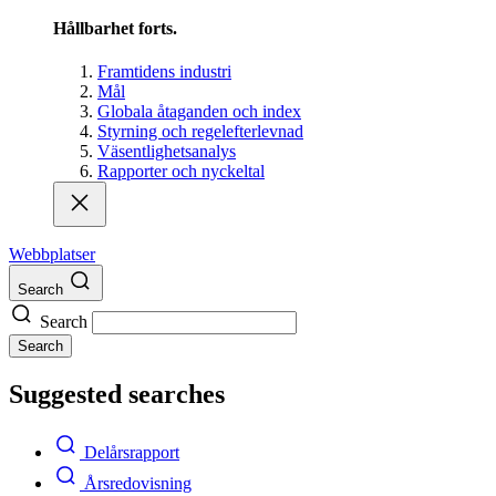
Hållbarhet forts.
Framtidens industri
Mål
Globala åtaganden och index
Styrning och regelefterlevnad
Väsentlighetsanalys
Rapporter och nyckeltal
Webbplatser
Search
Search
Search
Suggested searches
Delårsrapport
Årsredovisning