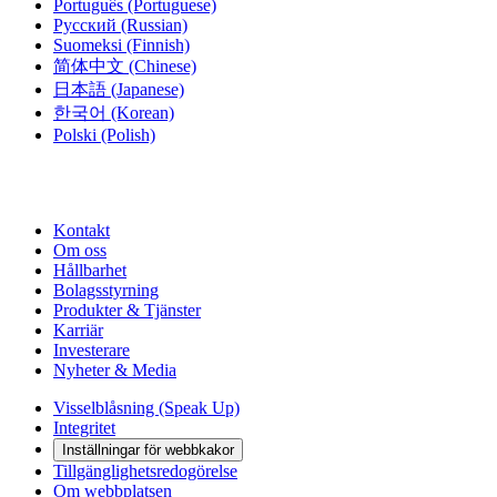
Português
(Portuguese)
Русский
(Russian)
Suomeksi
(Finnish)
简体中文
(Chinese)
日本語
(Japanese)
한국어
(Korean)
Polski
(Polish)
Kontakt
Om oss
Hållbarhet
Bolagsstyrning
Produkter & Tjänster
Karriär
Investerare
Nyheter & Media
Visselblåsning (Speak Up)
Integritet
Inställningar för webbkakor
Tillgänglighetsredogörelse
Om webbplatsen