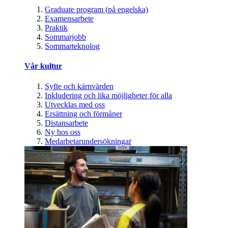
Graduate program (på engelska)
Examensarbete
Praktik
Sommarjobb
Sommarteknolog
Vår kultur
Syfte och kärnvärden
Inkludering och lika möjligheter för alla
Utvecklas med oss
Ersättning och förmåner
Distansarbete
Ny hos oss
Medarbetarundersökningar