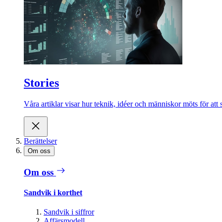
Stories
Våra artiklar visar hur teknik, idéer och människor möts för att 
Berättelser
Om oss
Om oss
Sandvik i korthet
Sandvik i siffror
Affärsmodell