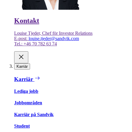
Kontakt
Louise Tjeder, Chef för Investor Relations
E-post:
louise.tjeder@sandvik.com
Tel.: +46 70 782 63 74
Karriär
Karriär
Lediga jobb
Jobbområden
Karriär på Sandvik
Student