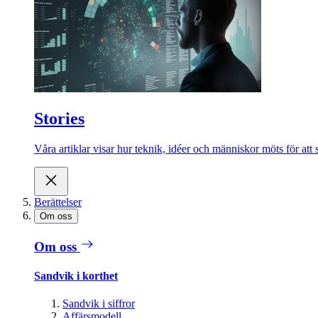
Stories
Våra artiklar visar hur teknik, idéer och människor möts för att 
Berättelser
Om oss
Om oss
Sandvik i korthet
Sandvik i siffror
Affärsmodell