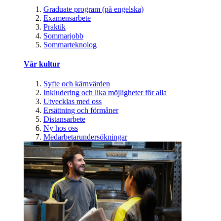
Graduate program (på engelska)
Examensarbete
Praktik
Sommarjobb
Sommarteknolog
Vår kultur
Syfte och kärnvärden
Inkludering och lika möjligheter för alla
Utvecklas med oss
Ersättning och förmåner
Distansarbete
Ny hos oss
Medarbetarundersökningar