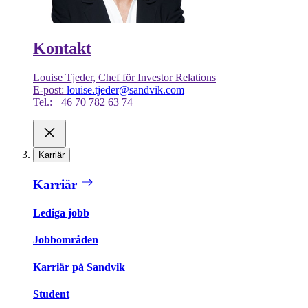
Kontakt
Louise Tjeder, Chef för Investor Relations
E-post:
louise.tjeder@sandvik.com
Tel.: +46 70 782 63 74
Karriär
Karriär
Lediga jobb
Jobbområden
Karriär på Sandvik
Student