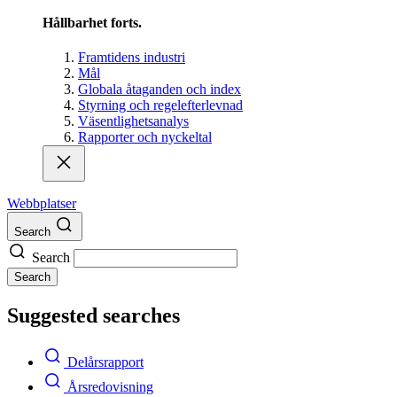
Hållbarhet forts.
Framtidens industri
Mål
Globala åtaganden och index
Styrning och regelefterlevnad
Väsentlighetsanalys
Rapporter och nyckeltal
Webbplatser
Search
Search
Search
Suggested searches
Delårsrapport
Årsredovisning