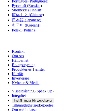
Português
(Portuguese)
Русский
(Russian)
Suomeksi
(Finnish)
简体中文
(Chinese)
日本語
(Japanese)
한국어
(Korean)
Polski
(Polish)
Kontakt
Om oss
Hållbarhet
Bolagsstyrning
Produkter & Tjänster
Karriär
Investerare
Nyheter & Media
Visselblåsning (Speak Up)
Integritet
Inställningar för webbkakor
Tillgänglighetsredogörelse
Om webbplatsen