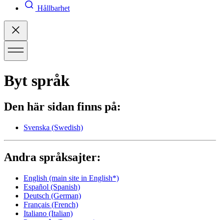
Hållbarhet
Byt språk
Den här sidan finns på:
Svenska
(Swedish)
Andra språksajter:
English
(main site in English*)
Español
(Spanish)
Deutsch
(German)
Français
(French)
Italiano
(Italian)