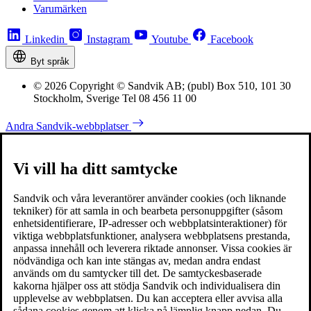
Varumärken
Linkedin
Instagram
Youtube
Facebook
Byt språk
© 2026 Copyright © Sandvik AB; (publ) Box 510, 101 30
Stockholm, Sverige Tel 08 456 11 00
Andra Sandvik-webbplatser
Vi vill ha ditt samtycke
Sandvik och våra leverantörer använder cookies (och liknande
tekniker) för att samla in och bearbeta personuppgifter (såsom
enhetsidentifierare, IP-adresser och webbplatsinteraktioner) för
viktiga webbplatsfunktioner, analysera webbplatsens prestanda,
anpassa innehåll och leverera riktade annonser. Vissa cookies är
nödvändiga och kan inte stängas av, medan andra endast
används om du samtycker till det. De samtyckesbaserade
kakorna hjälper oss att stödja Sandvik och individualisera din
upplevelse av webbplatsen. Du kan acceptera eller avvisa alla
sådana cookies genom att klicka på lämplig knapp nedan. Du