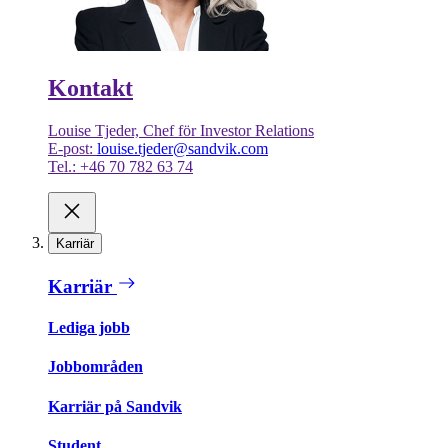
Kontakt
Louise Tjeder, Chef för Investor Relations
E-post:
louise.tjeder@sandvik.com
Tel.: +46 70 782 63 74
Karriär
Karriär
Lediga jobb
Jobbområden
Karriär på Sandvik
Student