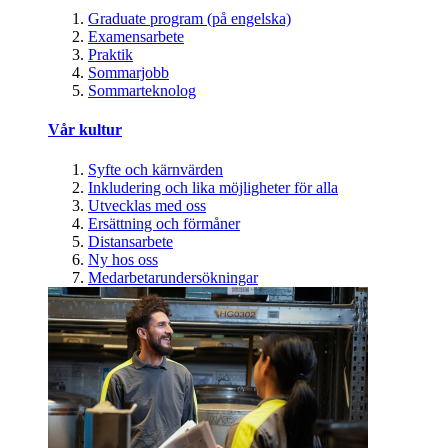
Graduate program (på engelska)
Examensarbete
Praktik
Sommarjobb
Sommarteknolog
Vår kultur
Syfte och kärnvärden
Inkludering och lika möjligheter för alla
Utvecklas med oss
Ersättning och förmåner
Distansarbete
Ny hos oss
Medarbetarundersökningar