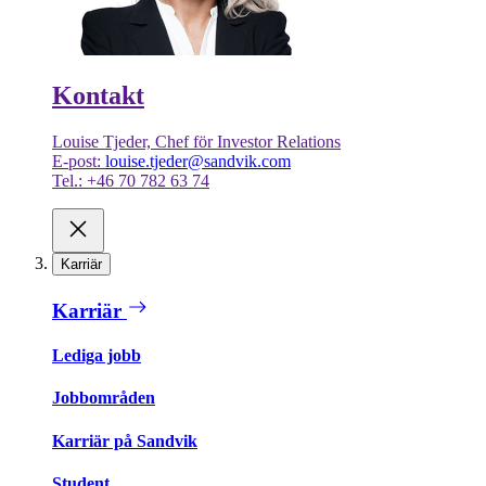
Kontakt
Louise Tjeder, Chef för Investor Relations
E-post:
louise.tjeder@sandvik.com
Tel.: +46 70 782 63 74
Karriär
Karriär
Lediga jobb
Jobbområden
Karriär på Sandvik
Student