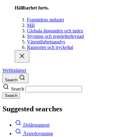
Hållbarhet forts.
Framtidens industri
Mål
Globala åtaganden och index
Styrning och regelefterlevnad
Väsentlighetsanalys
Rapporter och nyckeltal
Webbplatser
Search
Search
Search
Suggested searches
Delårsrapport
Årsredovisning