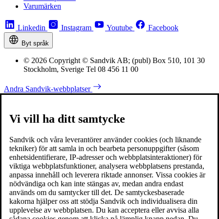
Varumärken
Linkedin
Instagram
Youtube
Facebook
Byt språk
© 2026 Copyright © Sandvik AB; (publ) Box 510, 101 30
Stockholm, Sverige Tel 08 456 11 00
Andra Sandvik-webbplatser
Vi vill ha ditt samtycke
Sandvik och våra leverantörer använder cookies (och liknande
tekniker) för att samla in och bearbeta personuppgifter (såsom
enhetsidentifierare, IP-adresser och webbplatsinteraktioner) för
viktiga webbplatsfunktioner, analysera webbplatsens prestanda,
anpassa innehåll och leverera riktade annonser. Vissa cookies är
nödvändiga och kan inte stängas av, medan andra endast
används om du samtycker till det. De samtyckesbaserade
kakorna hjälper oss att stödja Sandvik och individualisera din
upplevelse av webbplatsen. Du kan acceptera eller avvisa alla
sådana cookies genom att klicka på lämplig knapp nedan. Du