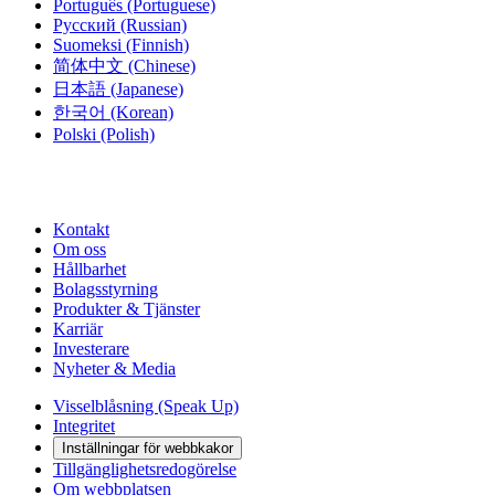
Português
(Portuguese)
Русский
(Russian)
Suomeksi
(Finnish)
简体中文
(Chinese)
日本語
(Japanese)
한국어
(Korean)
Polski
(Polish)
Kontakt
Om oss
Hållbarhet
Bolagsstyrning
Produkter & Tjänster
Karriär
Investerare
Nyheter & Media
Visselblåsning (Speak Up)
Integritet
Inställningar för webbkakor
Tillgänglighetsredogörelse
Om webbplatsen