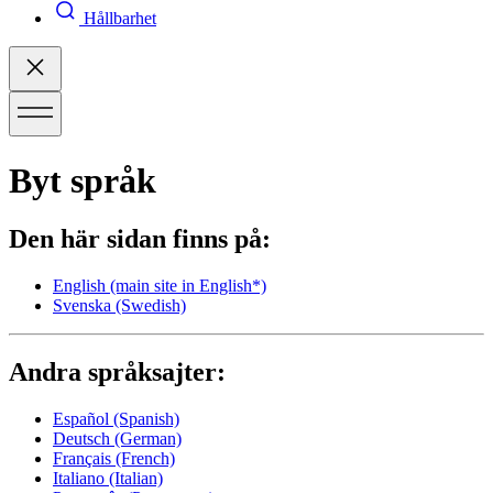
Hållbarhet
Byt språk
Den här sidan finns på:
English
(main site in English*)
Svenska
(Swedish)
Andra språksajter:
Español
(Spanish)
Deutsch
(German)
Français
(French)
Italiano
(Italian)