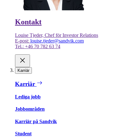
Kontakt
Louise Tjeder, Chef för Investor Relations
E-post:
louise.tjeder@sandvik.com
Tel.: +46 70 782 63 74
Karriär
Karriär
Lediga jobb
Jobbområden
Karriär på Sandvik
Student