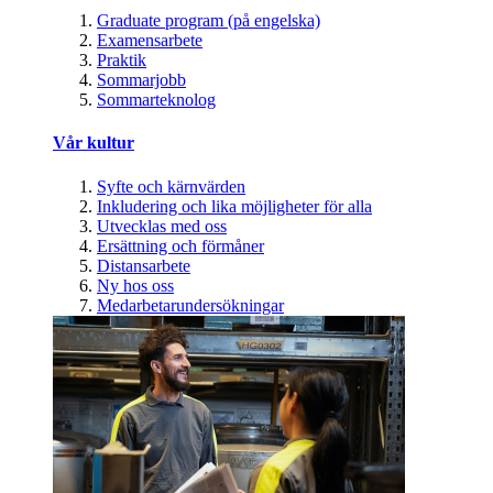
Graduate program (på engelska)
Examensarbete
Praktik
Sommarjobb
Sommarteknolog
Vår kultur
Syfte och kärnvärden
Inkludering och lika möjligheter för alla
Utvecklas med oss
Ersättning och förmåner
Distansarbete
Ny hos oss
Medarbetarundersökningar