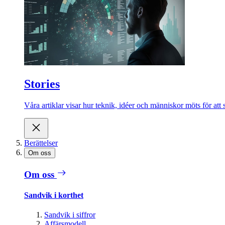
Stories
Våra artiklar visar hur teknik, idéer och människor möts för att 
Berättelser
Om oss
Om oss
Sandvik i korthet
Sandvik i siffror
Affärsmodell