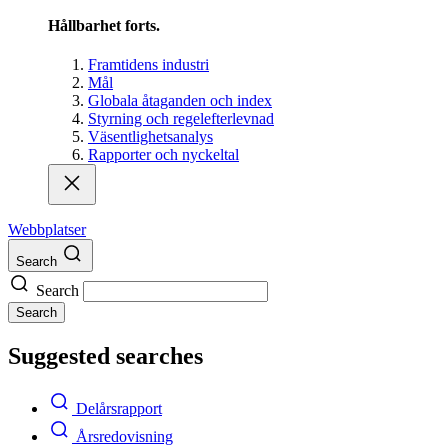
Hållbarhet forts.
Framtidens industri
Mål
Globala åtaganden och index
Styrning och regelefterlevnad
Väsentlighetsanalys
Rapporter och nyckeltal
Webbplatser
Search
Search
Search
Suggested searches
Delårsrapport
Årsredovisning