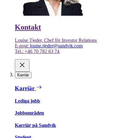
Kontakt
Louise Tjeder, Chef för Investor Relations
E-post:
louise.tjeder@sandvik.com
Tel.: +46 70 782 63 74
Karriär
Karriär
Lediga jobb
Jobbområden
Karriär på Sandvik
Student