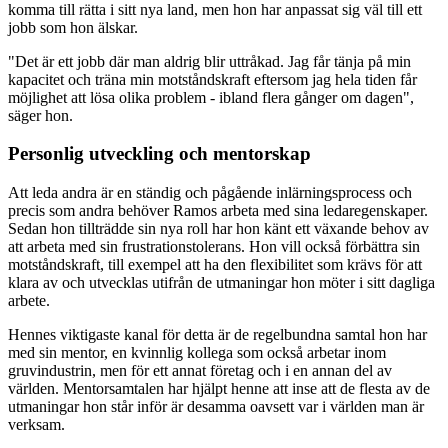
komma till rätta i sitt nya land, men hon har anpassat sig väl till ett
jobb som hon älskar.
"Det är ett jobb där man aldrig blir uttråkad. Jag får tänja på min
kapacitet och träna min motståndskraft eftersom jag hela tiden får
möjlighet att lösa olika problem - ibland flera gånger om dagen",
säger hon.
Personlig utveckling och mentorskap
Att leda andra är en ständig och pågående inlärningsprocess och
precis som andra behöver Ramos arbeta med sina ledaregenskaper.
Sedan hon tillträdde sin nya roll har hon känt ett växande behov av
att arbeta med sin frustrationstolerans. Hon vill också förbättra sin
motståndskraft, till exempel att ha den flexibilitet som krävs för att
klara av och utvecklas utifrån de utmaningar hon möter i sitt dagliga
arbete.
Hennes viktigaste kanal för detta är de regelbundna samtal hon har
med sin mentor, en kvinnlig kollega som också arbetar inom
gruvindustrin, men för ett annat företag och i en annan del av
världen. Mentorsamtalen har hjälpt henne att inse att de flesta av de
utmaningar hon står inför är desamma oavsett var i världen man är
verksam.