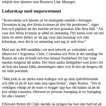
erbjöds hon tjänsten som Business Line Manager.
Ledarskap med empowerment
"Reservdelar och tjänster är ett strategiskt område i företaget.
Dessutom är jag den första kvinnan på den här positionen", säger
hon och påpekar att det innebär att hon granskas från flera håll. "Att
vara den första kvinnan är alltid en utmaning. Det känns som om det
finns ett större behov av att jag visar min kunskap och mitt
ledarskap, men det är en utmaning som jag är stolt över."
Med mer än 800 anställda i ett stort nätverk av verkstäder och
fältservice i Argentina, Chile, Colombia och Peru är det omöjligt för
Ramos att vara överallt och hon lämnar förståelsen för hur varje
maskin fungerar till andra. Det finns andra färdigheter som krävs för
att hon ska kunna hålla utrustningen säker och få den att fungera till
sin fulla potential.
"Mitt jobb är att stärka mina kollegor och ge dem självförtroende
och tillit så att de kan fatta sina egna beslut", säger Ramos. "Det är
verkligen viktigt att de team vi bygger upp har rätt balans så att de
kan stödja varandra, eftersom en persons framgång är en framgång
för alla i teamet."
Eftersom flytten till Chile skedde så nyligen har hon inte haft tid att