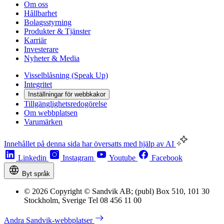
Om oss
Hållbarhet
Bolagsstyrning
Produkter & Tjänster
Karriär
Investerare
Nyheter & Media
Visselblåsning (Speak Up)
Integritet
Inställningar för webbkakor
Tillgänglighetsredogörelse
Om webbplatsen
Varumärken
Innehållet på denna sida har översatts med hjälp av AI
Linkedin
Instagram
Youtube
Facebook
Byt språk
© 2026 Copyright © Sandvik AB; (publ) Box 510, 101 30
Stockholm, Sverige Tel 08 456 11 00
Andra Sandvik-webbplatser