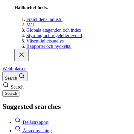
Hållbarhet forts.
Framtidens industri
Mål
Globala åtaganden och index
Styrning och regelefterlevnad
Väsentlighetsanalys
Rapporter och nyckeltal
Webbplatser
Search
Search
Search
Suggested searches
Delårsrapport
Årsredovisning