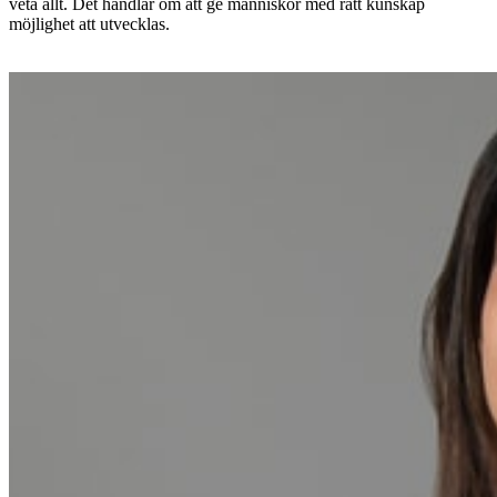
veta allt. Det handlar om att ge människor med rätt kunskap
möjlighet att utvecklas.