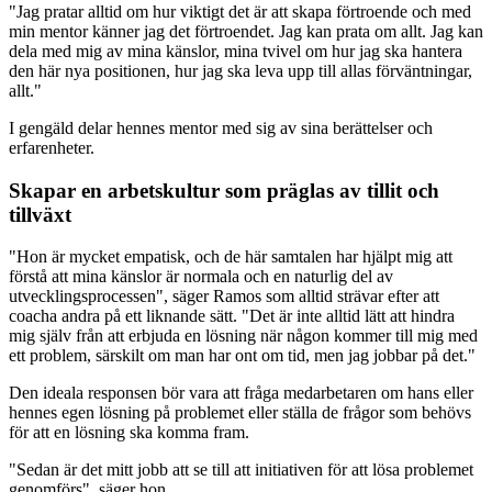
"Jag pratar alltid om hur viktigt det är att skapa förtroende och med
min mentor känner jag det förtroendet. Jag kan prata om allt. Jag kan
dela med mig av mina känslor, mina tvivel om hur jag ska hantera
den här nya positionen, hur jag ska leva upp till allas förväntningar,
allt."
I gengäld delar hennes mentor med sig av sina berättelser och
erfarenheter.
Skapar en arbetskultur som präglas av tillit och
tillväxt
"Hon är mycket empatisk, och de här samtalen har hjälpt mig att
förstå att mina känslor är normala och en naturlig del av
utvecklingsprocessen", säger Ramos som alltid strävar efter att
coacha andra på ett liknande sätt. "Det är inte alltid lätt att hindra
mig själv från att erbjuda en lösning när någon kommer till mig med
ett problem, särskilt om man har ont om tid, men jag jobbar på det."
Den ideala responsen bör vara att fråga medarbetaren om hans eller
hennes egen lösning på problemet eller ställa de frågor som behövs
för att en lösning ska komma fram.
"Sedan är det mitt jobb att se till att initiativen för att lösa problemet
genomförs", säger hon.