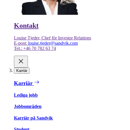
Kontakt
Louise Tjeder, Chef för Investor Relations
E-post:
louise.tjeder@sandvik.com
Tel.: +46 70 782 63 74
Karriär
Karriär
Lediga jobb
Jobbområden
Karriär på Sandvik
Student