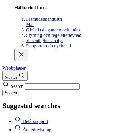
Hållbarhet forts.
Framtidens industri
Mål
Globala åtaganden och index
Styrning och regelefterlevnad
Väsentlighetsanalys
Rapporter och nyckeltal
Webbplatser
Search
Search
Search
Suggested searches
Delårsrapport
Årsredovisning