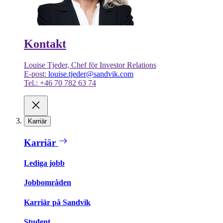
Kontakt
Louise Tjeder, Chef för Investor Relations
E-post:
louise.tjeder@sandvik.com
Tel.: +46 70 782 63 74
Karriär
Karriär
Lediga jobb
Jobbområden
Karriär på Sandvik
Student