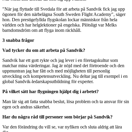
"När jag flyttade till Svedala för att arbeta på Sandvik fick jag upp
ögonen för den närbelägna South Sweden Flight Academy", säger
hon. Den prestigefyllda flygskolan lockar människor från hela
världen och har helglektioner på engelska. Plötsligt var Melks
barndomsdröm om att flyga inom räckhåll.
3 snabba frågor
Vad tycker du om att arbeta på Sandvik?
Sandvik har ett gott rykte och jag lever i en företagskultur som
matchar mina värderingar. Jag är nöjd med det förtroende och den
uppmuntran jag har fått och med möjligheten till personlig
utveckling och kompetensutveckling. Nu deltar jag till exempel i en
global Sandvik-ledarskapsutbildning för experter.
På vilket sätt har flygningen hjälpt dig i arbetet?
Man lär sig att fatta snabba beslut, lösa problem och ta ansvar för sin
egen och andras säkerhet.
Har du några råd till personer som börjar på Sandvik?
Var den förändring du vill se, var nyfiken och sluta aldrig att lära