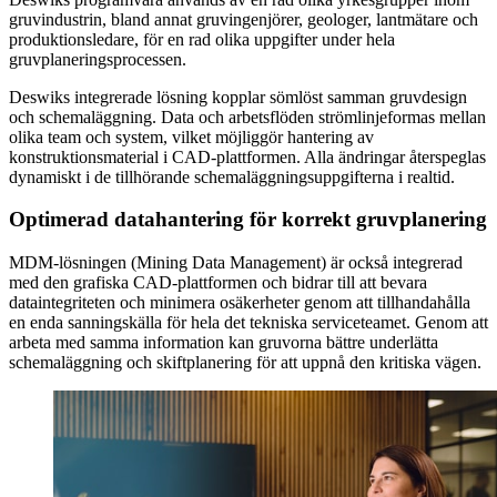
gruvindustrin, bland annat gruvingenjörer, geologer, lantmätare och
produktionsledare, för en rad olika uppgifter under hela
gruvplaneringsprocessen.
Deswiks integrerade lösning kopplar sömlöst samman gruvdesign
och schemaläggning. Data och arbetsflöden strömlinjeformas mellan
olika team och system, vilket möjliggör hantering av
konstruktionsmaterial i CAD-plattformen. Alla ändringar återspeglas
dynamiskt i de tillhörande schemaläggningsuppgifterna i realtid.
Optimerad datahantering för korrekt gruvplanering
MDM-lösningen (Mining Data Management) är också integrerad
med den grafiska CAD-plattformen och bidrar till att bevara
dataintegriteten och minimera osäkerheter genom att tillhandahålla
en enda sanningskälla för hela det tekniska serviceteamet. Genom att
arbeta med samma information kan gruvorna bättre underlätta
schemaläggning och skiftplanering för att uppnå den kritiska vägen.