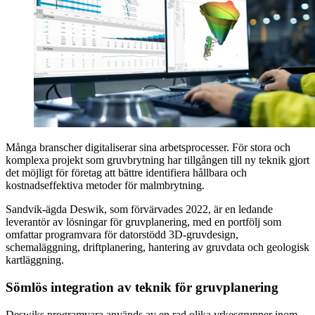
Många branscher digitaliserar sina arbetsprocesser. För stora och
komplexa projekt som gruvbrytning har tillgången till ny teknik gjort
det möjligt för företag att bättre identifiera hållbara och
kostnadseffektiva metoder för malmbrytning.
Sandvik-ägda Deswik, som förvärvades 2022, är en ledande
leverantör av lösningar för gruvplanering, med en portfölj som
omfattar programvara för datorstödd 3D-gruvdesign,
schemaläggning, driftplanering, hantering av gruvdata och geologisk
kartläggning.
Sömlös integration av teknik för gruvplanering
Deswiks programvara används av en rad olika yrkesgrupper inom