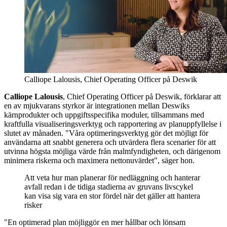
Calliope Lalousis, Chief Operating Officer på Deswik
Calliope Lalousis
, Chief Operating Officer på Deswik, förklarar att
en av mjukvarans styrkor är integrationen mellan Deswiks
kärnprodukter och uppgiftsspecifika moduler, tillsammans med
kraftfulla visualiseringsverktyg och rapportering av planuppfyllelse i
slutet av månaden. "Våra optimeringsverktyg gör det möjligt för
användarna att snabbt generera och utvärdera flera scenarier för att
utvinna högsta möjliga värde från malmfyndigheten, och därigenom
minimera riskerna och maximera nettonuvärdet", säger hon.
Att veta hur man planerar för nedläggning och hanterar
avfall redan i de tidiga stadierna av gruvans livscykel
kan visa sig vara en stor fördel när det gäller att hantera
risker
"En optimerad plan möjliggör en mer hållbar och lönsam