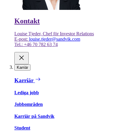
Kontakt
Louise Tjeder, Chef för Investor Relations
E-post:
louise.tjeder@sandvik.com
Tel.: +46 70 782 63 74
Karriär
Karriär
Lediga jobb
Jobbområden
Karriär på Sandvik
Student