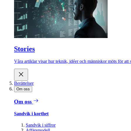
Stories
Våra artiklar visar hur teknik, idéer och människor möts för att 
Berättelser
Om oss
Om oss
Sandvik i korthet
Sandvik i siffror
Affärsmodell