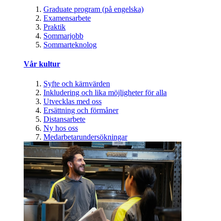
Graduate program (på engelska)
Examensarbete
Praktik
Sommarjobb
Sommarteknolog
Vår kultur
Syfte och kärnvärden
Inkludering och lika möjligheter för alla
Utvecklas med oss
Ersättning och förmåner
Distansarbete
Ny hos oss
Medarbetarundersökningar