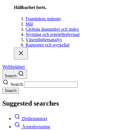
Hållbarhet forts.
Framtidens industri
Mål
Globala åtaganden och index
Styrning och regelefterlevnad
Väsentlighetsanalys
Rapporter och nyckeltal
Webbplatser
Search
Search
Search
Suggested searches
Delårsrapport
Årsredovisning