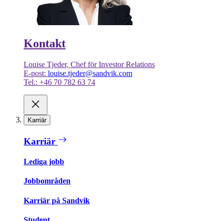
Kontakt
Louise Tjeder, Chef för Investor Relations
E-post:
louise.tjeder@sandvik.com
Tel.: +46 70 782 63 74
Karriär
Karriär
Lediga jobb
Jobbområden
Karriär på Sandvik
Student