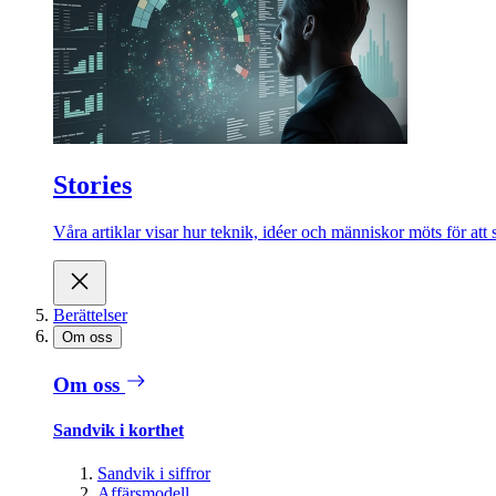
Stories
Våra artiklar visar hur teknik, idéer och människor möts för att 
Berättelser
Om oss
Om oss
Sandvik i korthet
Sandvik i siffror
Affärsmodell