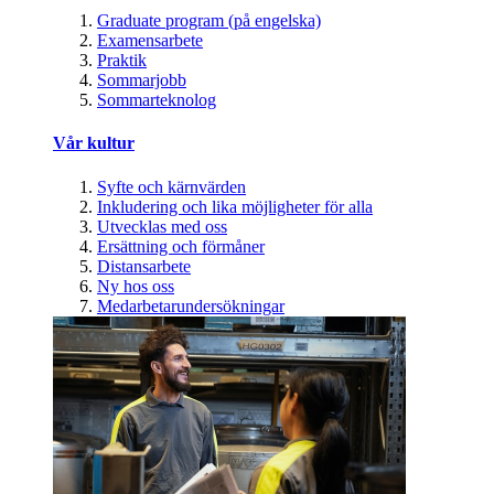
Graduate program (på engelska)
Examensarbete
Praktik
Sommarjobb
Sommarteknolog
Vår kultur
Syfte och kärnvärden
Inkludering och lika möjligheter för alla
Utvecklas med oss
Ersättning och förmåner
Distansarbete
Ny hos oss
Medarbetarundersökningar