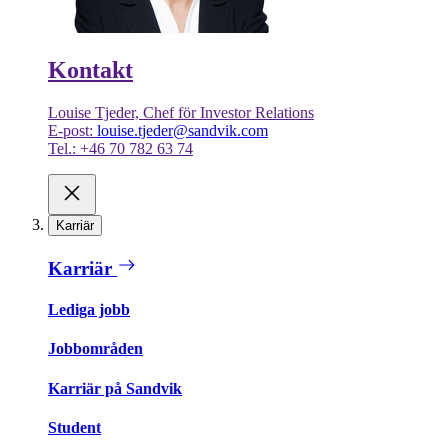
Kontakt
Louise Tjeder, Chef för Investor Relations
E-post:
louise.tjeder@sandvik.com
Tel.: +46 70 782 63 74
Karriär
Karriär
Lediga jobb
Jobbområden
Karriär på Sandvik
Student