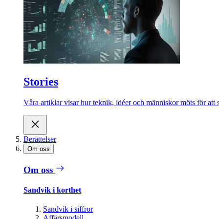
Stories
Våra artiklar visar hur teknik, idéer och människor möts för att 
Berättelser
Om oss
Om oss
Sandvik i korthet
Sandvik i siffror
Affärsmodell