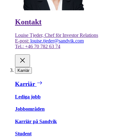
Kontakt
Louise Tjeder, Chef för Investor Relations
E-post:
louise.tjeder@sandvik.com
Tel.: +46 70 782 63 74
Karriär
Karriär
Lediga jobb
Jobbområden
Karriär på Sandvik
Student