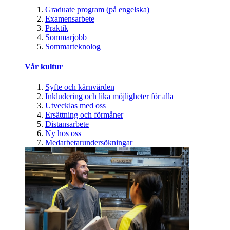
Graduate program (på engelska)
Examensarbete
Praktik
Sommarjobb
Sommarteknolog
Vår kultur
Syfte och kärnvärden
Inkludering och lika möjligheter för alla
Utvecklas med oss
Ersättning och förmåner
Distansarbete
Ny hos oss
Medarbetarundersökningar