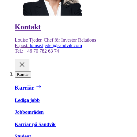
Kontakt
Louise Tjeder, Chef för Investor Relations
E-post:
louise.tjeder@sandvik.com
Tel.: +46 70 782 63 74
Karriär
Karriär
Lediga jobb
Jobbområden
Karriär på Sandvik
Student