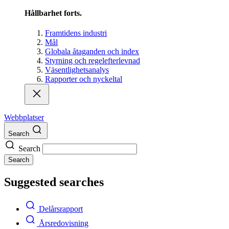
Hållbarhet forts.
Framtidens industri
Mål
Globala åtaganden och index
Styrning och regelefterlevnad
Väsentlighetsanalys
Rapporter och nyckeltal
Webbplatser
Search
Search
Search
Suggested searches
Delårsrapport
Årsredovisning