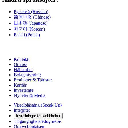
Русский
(Russian)
简体中文
(Chinese)
日本語
(Japanese)
한국어
(Korean)
Polski
(Polish)
Kontakt
Om oss
Hållbarhet
Bolagsstyrning
Produkter & Tjänster
Karriär
Investerare
Nyheter & Media
Visselblåsning (Speak Up)
Integritet
Inställningar för webbkakor
Tillgänglighetsredogörelse
Om webbplatsen