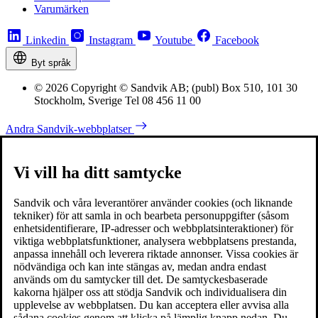
Varumärken
Linkedin
Instagram
Youtube
Facebook
Byt språk
© 2026 Copyright © Sandvik AB; (publ) Box 510, 101 30
Stockholm, Sverige Tel 08 456 11 00
Andra Sandvik-webbplatser
Vi vill ha ditt samtycke
Sandvik och våra leverantörer använder cookies (och liknande
tekniker) för att samla in och bearbeta personuppgifter (såsom
enhetsidentifierare, IP-adresser och webbplatsinteraktioner) för
viktiga webbplatsfunktioner, analysera webbplatsens prestanda,
anpassa innehåll och leverera riktade annonser. Vissa cookies är
nödvändiga och kan inte stängas av, medan andra endast
används om du samtycker till det. De samtyckesbaserade
kakorna hjälper oss att stödja Sandvik och individualisera din
upplevelse av webbplatsen. Du kan acceptera eller avvisa alla
sådana cookies genom att klicka på lämplig knapp nedan. Du