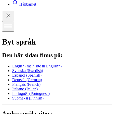
Hållbarhet
Byt språk
Den här sidan finns på:
English
(main site in English*)
Svenska
(Swedish)
Español
(Spanish)
Deutsch
(German)
Français
(French)
Italiano
(Italian)
Português
(Portuguese)
Suomeksi
(Finnish)
Andra språksajter: