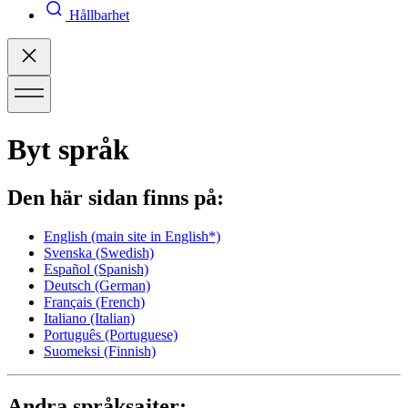
Hållbarhet
Byt språk
Den här sidan finns på:
English
(main site in English*)
Svenska
(Swedish)
Español
(Spanish)
Deutsch
(German)
Français
(French)
Italiano
(Italian)
Português
(Portuguese)
Suomeksi
(Finnish)
Andra språksajter: