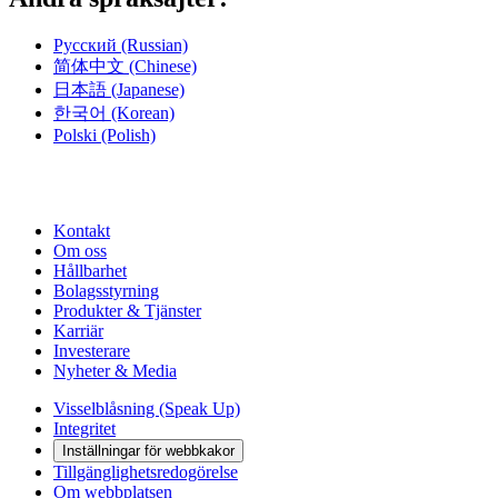
Русский
(Russian)
简体中文
(Chinese)
日本語
(Japanese)
한국어
(Korean)
Polski
(Polish)
Kontakt
Om oss
Hållbarhet
Bolagsstyrning
Produkter & Tjänster
Karriär
Investerare
Nyheter & Media
Visselblåsning (Speak Up)
Integritet
Inställningar för webbkakor
Tillgänglighetsredogörelse
Om webbplatsen