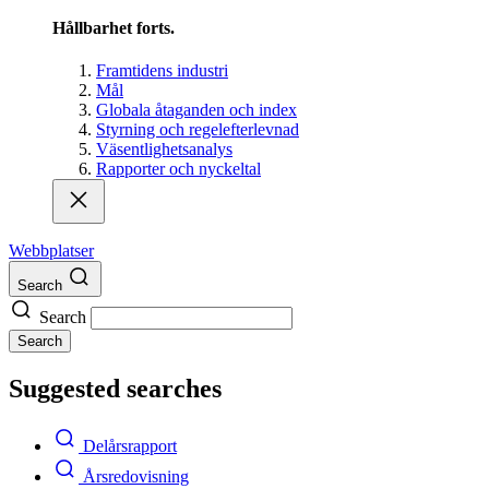
Hållbarhet forts.
Framtidens industri
Mål
Globala åtaganden och index
Styrning och regelefterlevnad
Väsentlighetsanalys
Rapporter och nyckeltal
Webbplatser
Search
Search
Search
Suggested searches
Delårsrapport
Årsredovisning