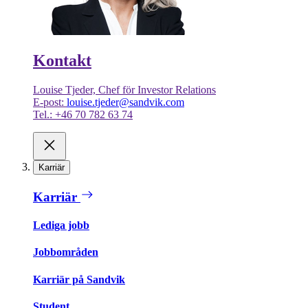
Kontakt
Louise Tjeder, Chef för Investor Relations
E-post:
louise.tjeder@sandvik.com
Tel.: +46 70 782 63 74
Karriär
Karriär
Lediga jobb
Jobbområden
Karriär på Sandvik
Student