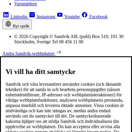
Varumärken
Linkedin
Instagram
Youtube
Facebook
Byt språk
© 2026 Copyright © Sandvik AB; (publ) Box 510, 101 30
Stockholm, Sverige Tel 08 456 11 00
Andra Sandvik-webbplatser
Vi vill ha ditt samtycke
Sandvik och våra leverantörer använder cookies (och liknande
tekniker) för att samla in och bearbeta personuppgifter (såsom
enhetsidentifierare, IP-adresser och webbplatsinteraktioner) för
viktiga webbplatsfunktioner, analysera webbplatsens prestanda,
anpassa innehåll och leverera riktade annonser. Vissa cookies är
nödvändiga och kan inte stängas av, medan andra endast
används om du samtycker till det. De samtyckesbaserade
kakorna hjälper oss att stödja Sandvik och individualisera din
upplevelse av webbplatsen. Du kan acceptera eller avvisa alla
sådana cookies genom att klicka på lämplig knapp nedan. Du