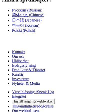
Русский
(Russian)
简体中文
(Chinese)
日本語
(Japanese)
한국어
(Korean)
Polski
(Polish)
Kontakt
Om oss
Hållbarhet
Bolagsstyrning
Produkter & Tjänster
Karriär
Investerare
Nyheter & Media
Visselblåsning (Speak Up)
Integritet
Inställningar för webbkakor
Tillgänglighetsredogörelse
Om webbplatsen