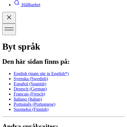
Hållbarhet
Byt språk
Den här sidan finns på:
English
(main site in English*)
Svenska
(Swedish)
Español
(Spanish)
Deutsch
(German)
Français
(French)
Italiano
(Italian)
Português
(Portuguese)
Suomeksi
(Finnish)
Andra språksajter: