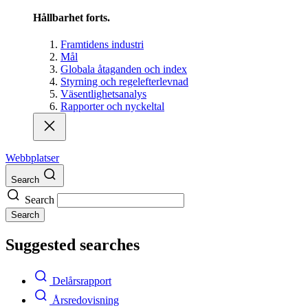
Hållbarhet forts.
Framtidens industri
Mål
Globala åtaganden och index
Styrning och regelefterlevnad
Väsentlighetsanalys
Rapporter och nyckeltal
Webbplatser
Search
Search
Search
Suggested searches
Delårsrapport
Årsredovisning