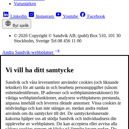
Varumärken
Linkedin
Instagram
Youtube
Facebook
Byt språk
© 2026 Copyright © Sandvik AB; (publ) Box 510, 101 30
Stockholm, Sverige Tel 08 456 11 00
Andra Sandvik-webbplatser
Vi vill ha ditt samtycke
Sandvik och våra leverantörer använder cookies (och liknande
tekniker) för att samla in och bearbeta personuppgifter (såsom
enhetsidentifierare, IP-adresser och webbplatsinteraktioner) för
viktiga webbplatsfunktioner, analysera webbplatsens prestanda,
anpassa innehåll och leverera riktade annonser. Vissa cookies är
nödvändiga och kan inte stängas av, medan andra endast
används om du samtycker till det. De samtyckesbaserade
kakorna hjälper oss att stödja Sandvik och individualisera din
upplevelse av webbplatsen. Du kan acceptera eller avvisa alla
sådana cookies genom att klicka på lämplig knapp nedan. Du