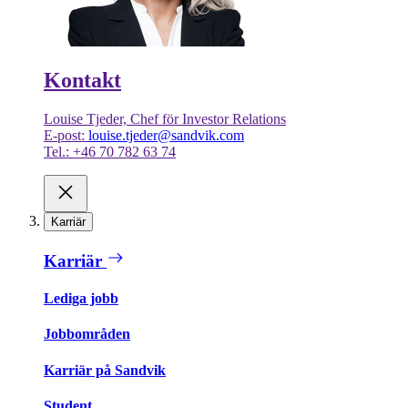
Kontakt
Louise Tjeder, Chef för Investor Relations
E-post:
louise.tjeder@sandvik.com
Tel.: +46 70 782 63 74
Karriär
Karriär
Lediga jobb
Jobbområden
Karriär på Sandvik
Student