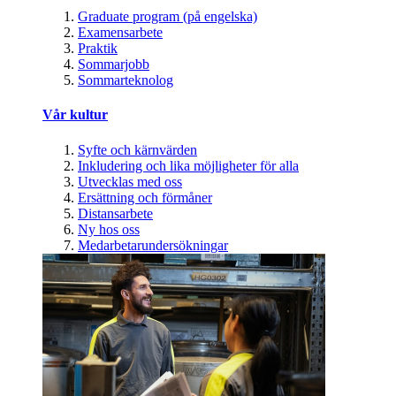
Graduate program (på engelska)
Examensarbete
Praktik
Sommarjobb
Sommarteknolog
Vår kultur
Syfte och kärnvärden
Inkludering och lika möjligheter för alla
Utvecklas med oss
Ersättning och förmåner
Distansarbete
Ny hos oss
Medarbetarundersökningar