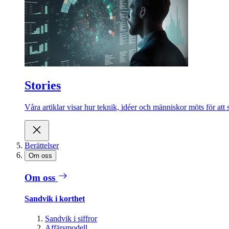
Stories
Våra artiklar visar hur teknik, idéer och människor möts för att 
Berättelser
Om oss
Om oss
Sandvik i korthet
Sandvik i siffror
Affärsmodell