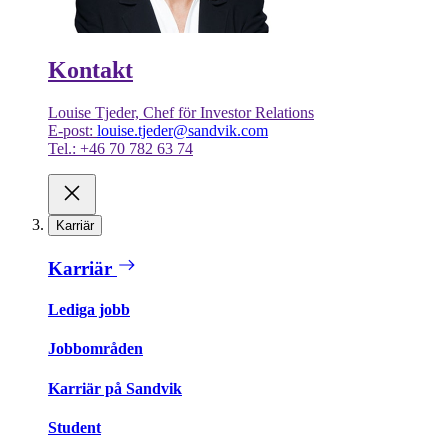
Kontakt
Louise Tjeder, Chef för Investor Relations
E-post:
louise.tjeder@sandvik.com
Tel.: +46 70 782 63 74
Karriär
Karriär
Lediga jobb
Jobbområden
Karriär på Sandvik
Student