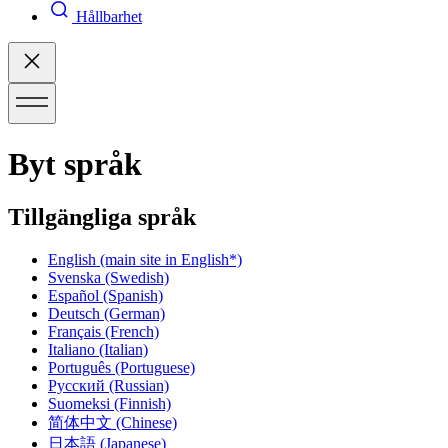
Hållbarhet
Byt språk
Tillgängliga språk
English
(main site in English*)
Svenska
(Swedish)
Español
(Spanish)
Deutsch
(German)
Français
(French)
Italiano
(Italian)
Português
(Portuguese)
Русский
(Russian)
Suomeksi
(Finnish)
简体中文
(Chinese)
日本語
(Japanese)