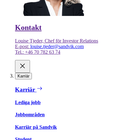
Kontakt
Louise Tjeder, Chef för Investor Relations
E-post:
louise.tjeder@sandvik.com
Tel.: +46 70 782 63 74
Karriär
Karriär
Lediga jobb
Jobbområden
Karriär på Sandvik
Student