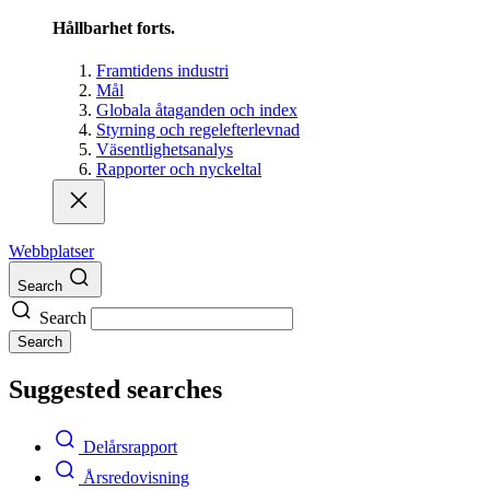
Hållbarhet forts.
Framtidens industri
Mål
Globala åtaganden och index
Styrning och regelefterlevnad
Väsentlighetsanalys
Rapporter och nyckeltal
Webbplatser
Search
Search
Search
Suggested searches
Delårsrapport
Årsredovisning