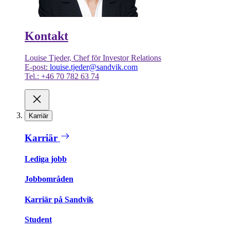
Kontakt
Louise Tjeder, Chef för Investor Relations
E-post:
louise.tjeder@sandvik.com
Tel.: +46 70 782 63 74
Karriär
Karriär
Lediga jobb
Jobbområden
Karriär på Sandvik
Student