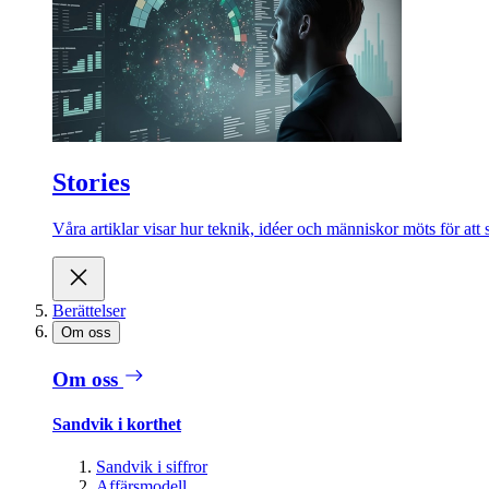
Stories
Våra artiklar visar hur teknik, idéer och människor möts för att 
Berättelser
Om oss
Om oss
Sandvik i korthet
Sandvik i siffror
Affärsmodell