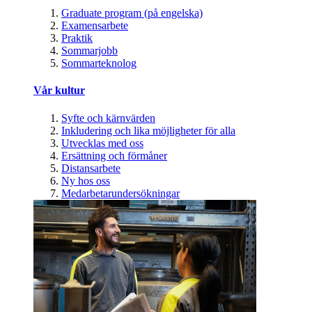
Graduate program (på engelska)
Examensarbete
Praktik
Sommarjobb
Sommarteknolog
Vår kultur
Syfte och kärnvärden
Inkludering och lika möjligheter för alla
Utvecklas med oss
Ersättning och förmåner
Distansarbete
Ny hos oss
Medarbetarundersökningar