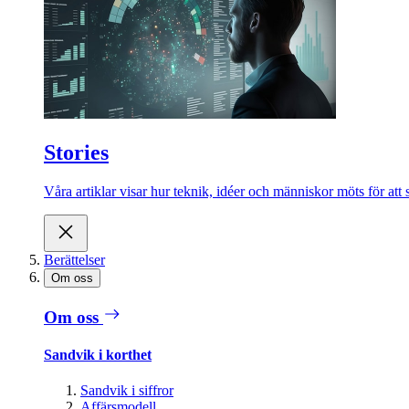
Stories
Våra artiklar visar hur teknik, idéer och människor möts för att 
Berättelser
Om oss
Om oss
Sandvik i korthet
Sandvik i siffror
Affärsmodell