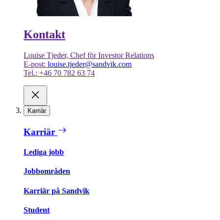
Kontakt
Louise Tjeder, Chef för Investor Relations
E-post:
louise.tjeder@sandvik.com
Tel.: +46 70 782 63 74
Karriär
Karriär
Lediga jobb
Jobbområden
Karriär på Sandvik
Student