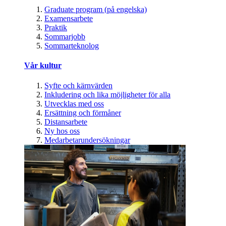
Graduate program (på engelska)
Examensarbete
Praktik
Sommarjobb
Sommarteknolog
Vår kultur
Syfte och kärnvärden
Inkludering och lika möjligheter för alla
Utvecklas med oss
Ersättning och förmåner
Distansarbete
Ny hos oss
Medarbetarundersökningar