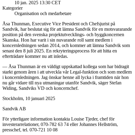
10 jan. 2025 13:30 CET
Kategorier
Organisation och medarbetare
Åsa Thunman, Executive Vice President och Chefsjurist på
Sandvik, har beslutat sig för att lämna Sandvik för en motsvararande
position på den svenska projektutvecklings- och byggkoncernen
Skanska. Hon har varit i sin nuvarande roll samt medlem i
koncernledningen sedan 2014, och kommer att lämna Sandvik som
senast den 8 juli 2025. En rekryteringsprocess för att hitta en
efterträdare kommer nu att inledas.
— Åsa Thunman är en väldigt uppskattad kollega som har bidragit
starkt genom åren i att utveckla vår Legal-funktion och som medlem
i koncernledningen. Jag önskar henne all lycka i framtiden när hon
nu går vidare till nya utmaningar utanför Sandvik, säger Stefan
Widing, Sandviks VD och koncernchef.
Stockholm, 10 januari 2025
Sandvik AB
För ytterligare information kontakta Louise Tjeder, chef för
investerarrelationer, 070-782 63 74 eller Johannes Hellström,
presschef, tel. 070-721 10 08