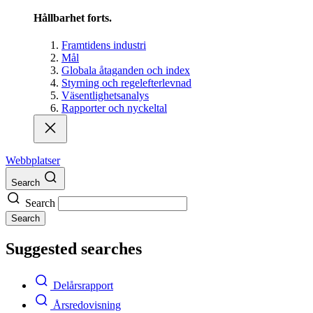
Hållbarhet forts.
Framtidens industri
Mål
Globala åtaganden och index
Styrning och regelefterlevnad
Väsentlighetsanalys
Rapporter och nyckeltal
Webbplatser
Search
Search
Search
Suggested searches
Delårsrapport
Årsredovisning