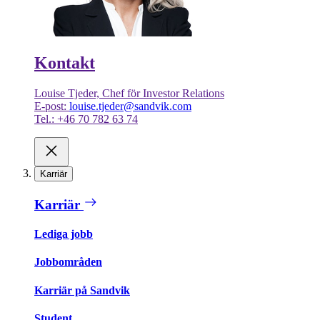
Kontakt
Louise Tjeder, Chef för Investor Relations
E-post:
louise.tjeder@sandvik.com
Tel.: +46 70 782 63 74
Karriär
Karriär
Lediga jobb
Jobbområden
Karriär på Sandvik
Student