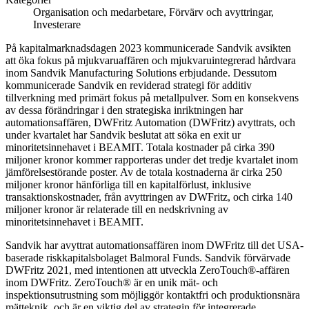
Organisation och medarbetare, Förvärv och avyttringar,
Investerare
På kapitalmarknadsdagen 2023 kommunicerade Sandvik avsikten
att öka fokus på mjukvaruaffären och mjukvaruintegrerad hårdvara
inom Sandvik Manufacturing Solutions erbjudande. Dessutom
kommunicerade Sandvik en reviderad strategi för additiv
tillverkning med primärt fokus på metallpulver. Som en konsekvens
av dessa förändringar i den strategiska inriktningen har
automationsaffären, DWFritz Automation (DWFritz) avyttrats, och
under kvartalet har Sandvik beslutat att söka en exit ur
minoritetsinnehavet i BEAMIT. Totala kostnader på cirka 390
miljoner kronor kommer rapporteras under det tredje kvartalet inom
jämförelsestörande poster. Av de totala kostnaderna är cirka 250
miljoner kronor hänförliga till en kapitalförlust, inklusive
transaktionskostnader, från avyttringen av DWFritz, och cirka 140
miljoner kronor är relaterade till en nedskrivning av
minoritetsinnehavet i BEAMIT.
Sandvik har avyttrat automationsaffären inom DWFritz till det USA-
baserade riskkapitalsbolaget Balmoral Funds. Sandvik förvärvade
DWFritz 2021, med intentionen att utveckla ZeroTouch®-affären
inom DWFritz. ZeroTouch® är en unik mät- och
inspektionsutrustning som möjliggör kontaktfri och produktionsnära
mätteknik, och är en viktig del av strategin för integrerade