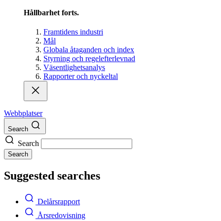
Hållbarhet forts.
Framtidens industri
Mål
Globala åtaganden och index
Styrning och regelefterlevnad
Väsentlighetsanalys
Rapporter och nyckeltal
Webbplatser
Search
Search
Search
Suggested searches
Delårsrapport
Årsredovisning