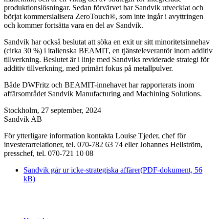
produktionslösningar. Sedan förvärvet har Sandvik utvecklat och
börjat kommersialisera ZeroTouch®, som inte ingår i avyttringen
och kommer fortsätta vara en del av Sandvik.
Sandvik har också beslutat att söka en exit ur sitt minoritetsinnehav
(cirka 30 %) i italienska BEAMIT, en tjänsteleverantör inom additiv
tillverkning. Beslutet är i linje med Sandviks reviderade strategi för
additiv tillverkning, med primärt fokus på metallpulver.
Både DWFritz och BEAMIT-innehavet har rapporterats inom
affärsområdet Sandvik Manufacturing and Machining Solutions.
Stockholm, 27 september, 2024
Sandvik AB
För ytterligare information kontakta Louise Tjeder, chef för
investerarrelationer, tel. 070-782 63 74 eller Johannes Hellström,
presschef, tel. 070-721 10 08
Sandvik går ur icke-strategiska affärer
(PDF-dokument, 56
kB)