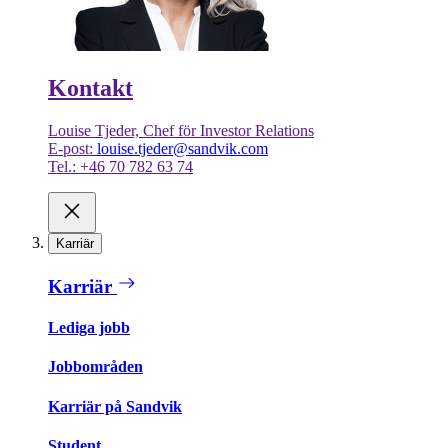
Kontakt
Louise Tjeder, Chef för Investor Relations
E-post:
louise.tjeder@sandvik.com
Tel.: +46 70 782 63 74
Karriär
Karriär
Lediga jobb
Jobbområden
Karriär på Sandvik
Student