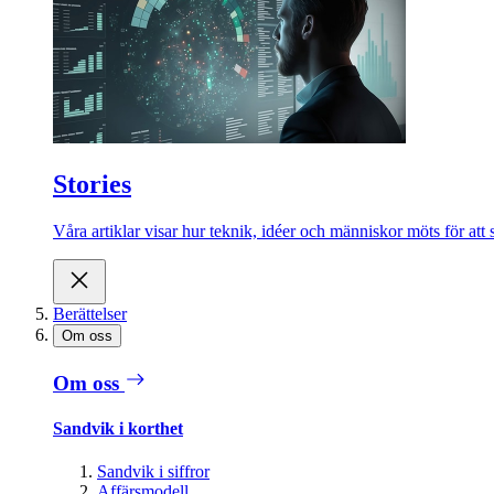
Stories
Våra artiklar visar hur teknik, idéer och människor möts för att 
Berättelser
Om oss
Om oss
Sandvik i korthet
Sandvik i siffror
Affärsmodell