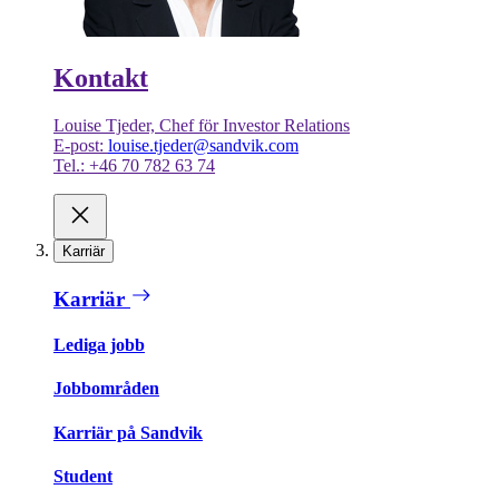
Kontakt
Louise Tjeder, Chef för Investor Relations
E-post:
louise.tjeder@sandvik.com
Tel.: +46 70 782 63 74
Karriär
Karriär
Lediga jobb
Jobbområden
Karriär på Sandvik
Student