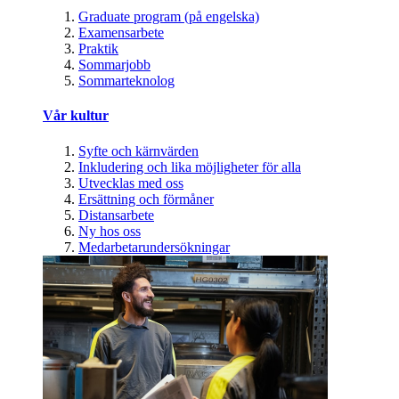
Graduate program (på engelska)
Examensarbete
Praktik
Sommarjobb
Sommarteknolog
Vår kultur
Syfte och kärnvärden
Inkludering och lika möjligheter för alla
Utvecklas med oss
Ersättning och förmåner
Distansarbete
Ny hos oss
Medarbetarundersökningar