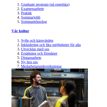
Graduate program (på engelska)
Examensarbete
Praktik
Sommarjobb
Sommarteknolog
Vår kultur
Syfte och kärnvärden
Inkludering och lika möjligheter för alla
Utvecklas med oss
Ersättning och förmåner
Distansarbete
Ny hos oss
Medarbetarundersökningar