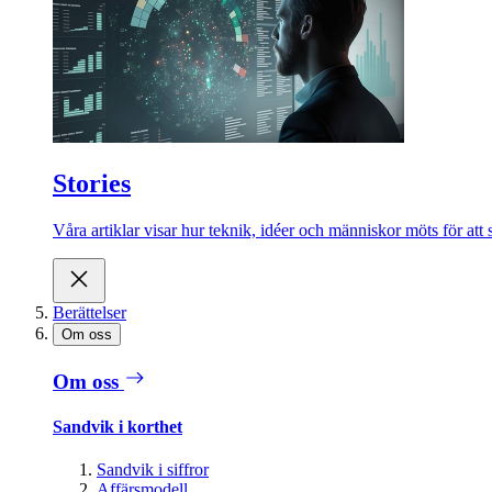
Stories
Våra artiklar visar hur teknik, idéer och människor möts för att 
Berättelser
Om oss
Om oss
Sandvik i korthet
Sandvik i siffror
Affärsmodell