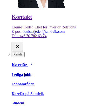
Kontakt
Louise Tjeder, Chef för Investor Relations
E-post:
louise.tjeder@sandvik.com
Tel.: +46 70 782 63 74
Karriär
Karriär
Lediga jobb
Jobbområden
Karriär på Sandvik
Student