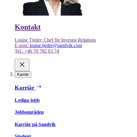
Kontakt
Louise Tjeder, Chef för Investor Relations
E-post:
louise.tjeder@sandvik.com
Tel.: +46 70 782 63 74
Karriär
Karriär
Lediga jobb
Jobbområden
Karriär på Sandvik
Student