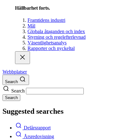
Hållbarhet forts.
Framtidens industri
Mål
Globala åtaganden och index
Styrning och regelefterlevnad
Väsentlighetsanalys
Rapporter och nyckeltal
Webbplatser
Search
Search
Search
Suggested searches
Delårsrapport
Årsredovisning