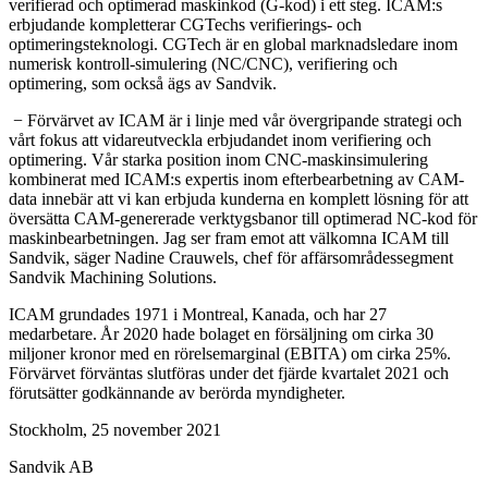
verifierad och optimerad maskinkod (G-kod) i ett steg. ICAM:s
erbjudande kompletterar CGTechs verifierings- och
optimeringsteknologi. CGTech är en global marknadsledare inom
numerisk kontroll-simulering (NC/CNC), verifiering och
optimering, som också ägs av Sandvik.
­­ − Förvärvet av ICAM är i linje med vår övergripande strategi och
vårt fokus att vidareutveckla erbjudandet inom verifiering och
optimering. Vår starka position inom CNC-maskinsimulering
kombinerat med ICAM:s expertis inom efterbearbetning av CAM-
data innebär att vi kan erbjuda kunderna en komplett lösning för att
översätta CAM-genererade verktygsbanor till optimerad NC-kod för
maskinbearbetningen. Jag ser fram emot att välkomna ICAM till
Sandvik, säger Nadine Crauwels, chef för affärsområdessegment
Sandvik Machining Solutions.
ICAM grundades 1971 i Montreal, Kanada, och har 27
medarbetare. År 2020 hade bolaget en försäljning om cirka 30
miljoner kronor med en rörelsemarginal (EBITA) om cirka 25%.
Förvärvet förväntas slutföras under det fjärde kvartalet 2021 och
förutsätter godkännande av berörda myndigheter.
Stockholm, 25 november 2021
Sandvik AB