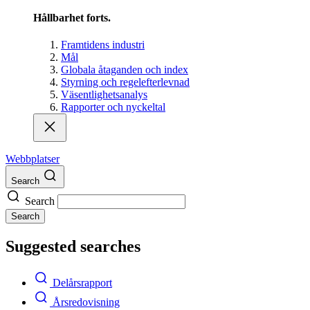
Hållbarhet forts.
Framtidens industri
Mål
Globala åtaganden och index
Styrning och regelefterlevnad
Väsentlighetsanalys
Rapporter och nyckeltal
Webbplatser
Search
Search
Search
Suggested searches
Delårsrapport
Årsredovisning