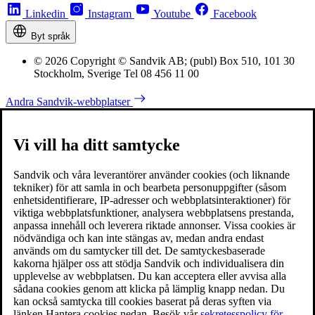
Linkedin
Instagram
Youtube
Facebook
Byt språk
© 2026 Copyright © Sandvik AB; (publ) Box 510, 101 30
Stockholm, Sverige Tel 08 456 11 00
Andra Sandvik-webbplatser
Vi vill ha ditt samtycke
Sandvik och våra leverantörer använder cookies (och liknande
tekniker) för att samla in och bearbeta personuppgifter (såsom
enhetsidentifierare, IP-adresser och webbplatsinteraktioner) för
viktiga webbplatsfunktioner, analysera webbplatsens prestanda,
anpassa innehåll och leverera riktade annonser. Vissa cookies är
nödvändiga och kan inte stängas av, medan andra endast
används om du samtycker till det. De samtyckesbaserade
kakorna hjälper oss att stödja Sandvik och individualisera din
upplevelse av webbplatsen. Du kan acceptera eller avvisa alla
sådana cookies genom att klicka på lämplig knapp nedan. Du
kan också samtycka till cookies baserat på deras syften via
länken Hantera cookies nedan. Besök vår
sekretesspolicy för