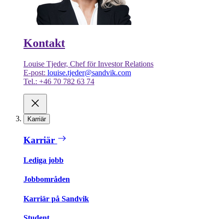
Kontakt
Louise Tjeder, Chef för Investor Relations
E-post:
louise.tjeder@sandvik.com
Tel.: +46 70 782 63 74
Karriär
Karriär
Lediga jobb
Jobbområden
Karriär på Sandvik
Student