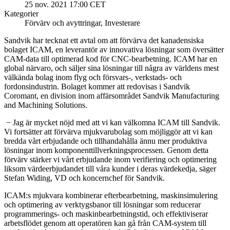
25 nov. 2021 17:00 CET
Kategorier
Förvärv och avyttringar, Investerare
Sandvik har tecknat ett avtal om att förvärva det kanadensiska
bolaget ICAM, en leverantör av innovativa lösningar som översätter
CAM-data till optimerad kod för CNC-bearbetning. ICAM har en
global närvaro, och säljer sina lösningar till några av världens mest
välkända bolag inom flyg och försvars-, verkstads- och
fordonsindustrin. Bolaget kommer att redovisas i Sandvik
Coromant, en division inom affärsområdet Sandvik Manufacturing
and Machining Solutions.
­­­ − Jag är mycket nöjd med att vi kan välkomna ICAM till Sandvik.
Vi fortsätter att förvärva mjukvarubolag som möjliggör att vi kan
bredda vårt erbjudande och tillhandahålla ännu mer produktiva
lösningar inom komponenttillverkningsprocessen. Genom detta
förvärv stärker vi vårt erbjudande inom verifiering och optimering
liksom värdeerbjudandet till våra kunder i deras värdekedja, säger
Stefan Widing, VD och koncernchef för Sandvik.
ICAM:s mjukvara kombinerar efterbearbetning, maskinsimulering
och optimering av verktygsbanor till lösningar som reducerar
programmerings- och maskinbearbetningstid, och effektiviserar
arbetsflödet genom att operatören kan gå från CAM-system till